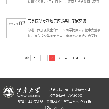
院建设发展，3月11日上午，江南大学党委副书记符惠
流。经过充分而深入地沟通，双方于近日签署了校企
明率社会资源处处长黄敏、副处长窦新华及商学院党
合作战略咨询项目。百润股...
委书记徐锡清、院长浦徐进一行赴远东控股集团参访
调研。江南大学董事会董事、商学院董事会董事长、
商学院领导赴远东控股集团考察交流
02
2021-09
远东控股集团有限公司创始人、董事局主席、党委书
为进一步加强校企合作，应商学院第五届董事会董事
记蒋锡培携集团有关领导蒋承志、周丽平、周东佼等
长、远东控股集团董事局主席蒋锡培邀请，商学院院
出席接待。参访一行首先实地参观了远东电池、远东
长滕乐法、党委书记徐锡清于8月26日赴远东控股集团
复合技术、新远东、远东集团科...
有限公司考察交流，江南大学质量品牌研究院副院长
李峰参加调研。远东控股集团党委书记、董事局主席
共38条
上页
1
2
3
4
下页
共4页
蒋锡培、远东慈善基金会秘书长、首席人力资源官周
东佼女士陪同考察交流。滕乐法院长首先介绍了商学
院近阶段发展态势和取得的成绩。蒋锡培主席对新时
代民族企业的发展、江南大学商...
技术支持：信息化建设管理处
校内设备号：JW190003
地址：江苏省无锡市蠡湖大道1800号江南大学商学院
邮编：214122