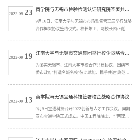
校，中国工程院院士陈卫校长、校党委常委吴正国副
商学院与无锡市检验检测认证研究院签署共建
23
2022-09
校长率商学院等部门和单位主要负责人参加座谈交
合作框架协议
9月16日，江南大学与无锡市市场监督管理局举行战略
流。江南大学市校共建合作办公室主任陈琳主持了会
合作框架协议签约仪式。校长陈卫、副校长顾正彪、
议。会上，吴正国对曹文彬一行的到来表示热烈欢
吴正国与市场监管局局长周建辉、副局长于文霞、邹
迎，表示要坚定打造“名城名校、双...
伟明、胡勇、叶建平、总工程师谢刚等出席仪式。签
约仪式上，商学院院长浦徐进与市场监督管理局所属
江南大学与无锡市交通集团举行校企战略合作
19
2022-09
检验检测认证研究院院长鲍军签署了《共建合作框架
签约仪式
为落实无锡市、江南大学市校合作共建协议，围绕市
协议》，会上双方还进行了“江南大学长三角质量基础
委市政府“打造名城名校‘彼此赋能、携手共进’典范样
设施研究中心”等校地合作研究机构的揭牌。协议要
板”工作要求， 9月16日，江南大学与无锡市交通集团
求，通过建立健全和完善落实...
举行校企战略合作签约仪式，双方就学科建设、人才
合作培养、产学研融合等开展全方位、多层次的校企
商学院与无锡宝通科技签署校企战略合作协议
13
2022-09
合作，积极推动无锡市大交通产业链延伸发展。江南
9月9日宝通科技召开2022创新与人才工作会议，同期
大学党委书记朱庆葆，无锡市委常委、组织部部长柏
宣布宝通学院正式成立。中国工程院院士、华南理工
长岭，江南大学党委常委、副校长吴正国，市校共建
大学校长 张立群教授通过远程视频方式参会。无锡高
合作办公室、社会资源处...
新区（新吴区）管委会副主任、新吴区政府副区长孙
磊，无锡高新区（新吴区）教育工委书记、教育局党