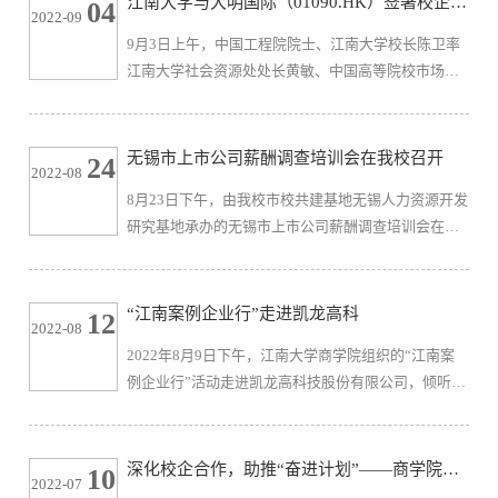
江南大学与大明国际（01090.HK）签署校企战
04
2022-09
委书记、局长张英，江南大学校长助理、中国生态学
略合作协议
9月3日上午，中国工程院院士、江南大学校长陈卫率
学会理事张光生教授，江南大学商学院院长浦徐进教
江南大学社会资源处处长黄敏、中国高等院校市场学
授，宝通科技董事长、宝通学院院长包志方出席本次
研究会副会长、江南大学质量品牌研究院执行院长滕
大会。江南大学商学院与宝通科...
乐法、副院长李峰、江苏省品牌战略与管理创新重点
研究基地副主任吴媛媛、单鹏等一行，来到大明国际
无锡市上市公司薪酬调查培训会在我校召开
24
2022-08
控股有限公司签署了校企合作战略咨询项目。大明国
8月23日下午，由我校市校共建基地无锡人力资源开发
际董事会主席周克明、副主席邹晓平、蒋长虹总裁、
研究基地承办的无锡市上市公司薪酬调查培训会在江
钱立副总裁、品牌策划总监任凤华、人力资源部董伟
南大学长广溪宾馆太湖厅成功举行。无锡市人社局副
锋部长和戴兵兵副部长参与本次...
局长高枫，劳动关系处处长朱建兴，劳动关系处副处
长韩丹，劳动关系处二级主任科员曹惠南，江南大学
“江南案例企业行”走进凯龙高科
12
2022-08
招生与就业处处长赵建新，江南大学商学院院长浦徐
2022年8月9日下午，江南大学商学院组织的“江南案
进，江南大学商学院教授、无锡市人力资源开发研究
例企业行”活动走进凯龙高科技股份有限公司，倾听上
基地主任朱晋伟以及无锡各市（县）、区人社局、经
市公司的发展脉动，感受行业龙头的家国情怀，实践
开区社会事业局薪酬调查负责人...
以案例开发为载体的校企合作新模式。本次活动由江
南大学商学院案例中心主办、MBA教育中心、MBA校
深化校企合作，助推“奋进计划”——商学院赴
10
2022-07
友会协办，商学院党委副书记兼副院长徐静带队，案
江阴青年商会、上市公司协会走访调研