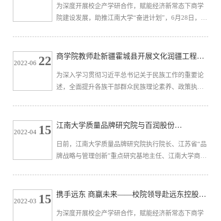
为深度开展校企产学研合作，赋能经济新常态下商学
例中心主任吕一博教授、组织管理系张焕勇副教授、
院建设发展，助推江南大学“奋进计划”，6月28日，我
于海云副教授、案例中心、MBA中心苏忻老师、实验
校商学院副院长王雷一行在江阴市副市长、江南大学
室董云江老师、案例中心研究人员...
党委教师工作部部长张海峰的带领下前往江阴市青年
商会、江阴市上市公司协会开展走访调研活动，与江
商学院教师赴新疆霍城县开展文化润疆工程建
22
2022-06
阴市工商联副主席刘志伟、青年商会秘书长周东、上
设
为深入学习贯彻习近平总书记关于民族工作的重要论
市公司协会常务会长王利峰、上市公司协会秘书长金
述，全面提升各族干部群众民族理论素养、政策执行
锡妹等进行座谈交流。商学院调研团队首先来到江阴
能力，深化校地合作。2022年6月17日，商学院曹炳
市青年商会，江阴市副市长、...
汝教授、沈伟晔副教授等赴霍城县，参加“江南大学共
建铸牢中华民族共同体意识研究基地”揭牌仪式并开展
江南大学质量品牌研究院与百润股份
15
2022-04
专题讲座。无锡市民族宗教事务局副局长程鹏，霍城
（002568）达成校企战略咨询合作
日前，江南大学质量品牌研究院执行院长、江苏省“品
县委副书记、县长艾斯克尔·阿布都维力、县委常委、
牌战略与管理创新”重点研究基地主任、江南大学商学
统战部部长米那瓦尔·热西丁，县委常委、宣传部部长
院滕乐法教授，率团队成员与上海百润投资控股集团
胡新峰，县委常委、副县长...
股份有限公司进行了多次交流互动。百润董事长兼总
经理刘晓东率企业高管热情接待来访，原上海交通大
携手远东 商赢未来——校院领导赴远东控股集
15
2022-03
学安泰经济与管理学院院长、上海交通大学校长特聘
团等参访调研
为深度开展校企产学研合作，赋能经济新常态下商学
顾问王方华教授，作为专家顾问参与了双方的会谈交