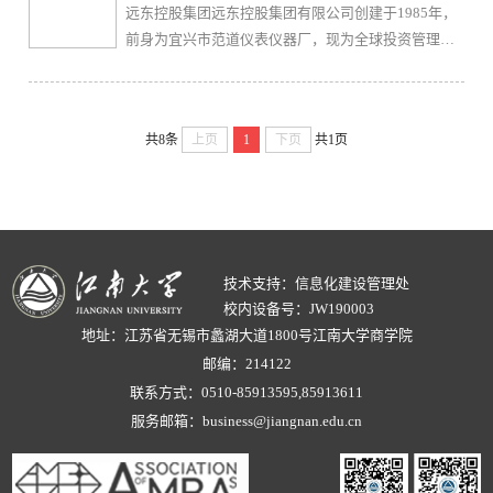
远东控股集团远东控股集团有限公司创建于1985年，
2012年集团公司实现销售收入32亿元，营业利润4.4亿
前身为宜兴市范道仪表仪器厂，现为全球投资管理专
元，上交税收2.44亿元。公司经历了打基础、促转
家、“亚洲品牌500强”、“中国企业500强”、“中国民营
型、谋发展三个过程。传统产业为企业转...
企业500强”、“中国最佳雇主企业”。目前年营业收入
近400亿元，品牌价值352.68亿元，员工11000人。远
共8条
上页
1
下页
共1页
东始终坚持以“创造价值，服务社会”为使命，以成为
“备受员工热爱、备受社会尊敬的企业”为美好愿景，
以“和谐共赢，灵活创新” 为经营理念，致力做到五个
满意：“客户...
技术支持：信息化建设管理处
校内设备号：JW190003
地址：江苏省无锡市蠡湖大道1800号江南大学商学院
邮编：214122
联系方式：0510-85913595,85913611
服务邮箱：business@jiangnan.edu.cn