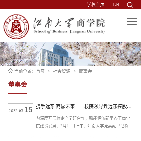
学校主页
|
EN
|
当前位置:
首页
>
社会资源
>
董事会
董事会
携手远东 商赢未来——校院领导赴远东控股集
15
2022-03
团等参访调研
为深度开展校企产学研合作，赋能经济新常态下商学
院建设发展，3月11日上午，江南大学党委副书记符惠
明率社会资源处处长黄敏、副处长窦新华及商学院党
委书记徐锡清、院长浦徐进一行赴远东控股集团参访