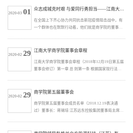
调研。江南大学董事会董事、商学院董事会董事长、
众志成城克时艰 与爱同行勇担当——江南大学
01
2020-03
远东控股集团有限公司创始人、董事局主席、党委书
商学院董事单位抗击疫情集锦
在全国上下齐心协力共同抗击新冠疫情阻击战中，有
记蒋锡培携集团有关领导蒋承志、周丽平、周东佼等
一个群体也在默默行动着，他们就是商学院的董事单
出席接待。参访一行首先实地参观了远东电池、远东
位。这些董事单位以强烈的社会责任担当和大爱无疆
复合技术、新远东、远东集团科...
的家国情怀，积极投身抗疫工作，与时间赛跑，与疫
情赛跑，持续开展捐赠与驰援行动，让全社会看到了
江南大学商学院董事会章程
29
2020-02
企业在参与重大社会事件时所发挥的巨大能量。这些
江南大学商学院董事会章程​（2018年12月19日第五届
企业的行动背后，折射出的是中国企业的“硬核”、创
董事会修订）第一章 总 则第一条 根据国家现行法律
新、高效、担当，这些都深深地激励和感召着全院师
和有关法规，成立江南大学商学院董事会。第二条 董
生更加坚定爱国力行使命，砥...
事会属自愿合作性质，各方竭诚为董事会工作的顺利
开展提供方便，积极为董事会的发展创造良好条件。
商学院第五届董事会
29
2020-02
第三条 董事会为商学院非行政的常设机构。第四条 董
商学院第五届董事会成员名单（2018.12.19表决通
事会按照相互平等、相互尊重、相互谅解、相互支
过）董事长：蒋锡培 江苏远东控股集团董事局主席副
持、积极协商的原则处理日常工作事宜。第二章 宗 旨
董事长：（拼音首字母排序）陈俊德 德新钢管（中
第五条 建立董事会旨在贯...
国）有限公司董事长黄丽泰 江苏利安达集团有限公司
董事长蒋学明 东方控股集团董事局主席林国银 格兰立