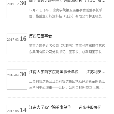
商学院领导赴格兰立方能源科技（江苏）有限
30
2019-12
方能源科技（江苏）有限公司总经理潘红斌 江苏佳利
公司考察交流
12月26日下午，应商学院第五届董事会副董事长单
达国际物流股份有限公司董事长滕乐法 江南大学商学
位、格兰立方能源科技（江苏）有限公司林国银总经
院院长张 健 无锡市电子仪表工业有限公司董事长郑
理邀请，商学院院长滕乐法、副院长钱吴永携学院社
岩 无锡东方环境有限公司董...
会资源办、MBA和EDP教育中心以及江苏省品牌战略
与管理创新研究基地团队成员一行11人前往泰兴调研
第四届董事会
16
2017-03
考察，并举行“格兰立方—江南大学研究生工作站”揭
董事会职务姓名公司（及职务）董事长蒋锡培江苏远
牌仪式。滕院长一行首先来到格兰立方能源科技（江
东集团有限公司党委书记、董事长、总裁副董事长包
苏）有限公司，听取了林国银总理对公司整体发展情
一林江苏太运集团有限公司董事长、总经理副董事长
况的介绍，并实地考察这家位于泰...
陈俊德无锡特钢集团有限公司董事长副董事长黄丽泰
江苏利安达集团有限公司董事长副董事长潘霄燕江苏
江南大学商学院副董事长单位——江苏利安达
30
2016-04
无锡商务大厦集团有限公司副董事长副董事长滕乐法
集团
江苏利安达集团江苏利安达集团地处经济繁荣的长江
江南大学商学院院长副董事长杨磊益中国联通无锡分
三角洲中心城市——江阴，公司自1994成立以来，经
公司副总经理副董事长周海江红豆集团有限公司总裁
过20年的创业与创新，从单一的服装制造销售业起
副董事长张 健无锡市电子仪表工...
步，迄今已发展成为拥有16家子公司，占地总面积45
万平方米，形成服装贸易、城市能源、现代服务业
江南大学商学院董事单位——远东控股集团
14
2012-05
（地产、生态农业、酒店）、金融投资四大板块。