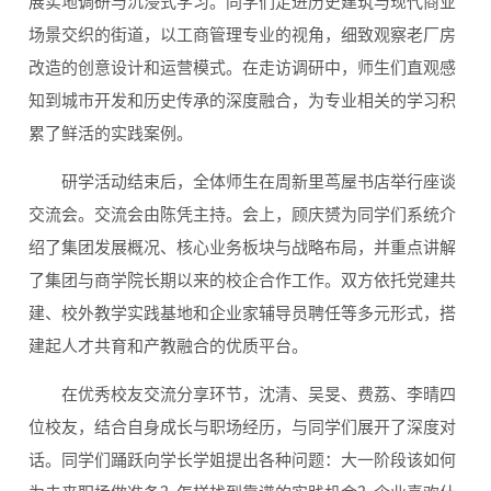
展实地调研与沉浸式学习。同学们走进历史建筑与现代商业
场景交织的街道，以工商管理专业的视角，细致观察老厂房
改造的创意设计和运营模式。在走访调研中，师生们直观感
知到城市开发和历史传承的深度融合，为专业相关的学习积
累了鲜活的实践案例。
研学活动结束后，全体师生在周新里茑屋书店举行座谈
交流会。交流会由陈凭主持。会上，顾庆赟为同学们系统介
绍了集团发展概况、核心业务板块与战略布局，并重点讲解
了集团与商学院长期以来的校企合作工作。双方依托党建共
建、校外教学实践基地和企业家辅导员聘任等多元形式，搭
建起人才共育和产教融合的优质平台。
在优秀校友交流分享环节，沈清、吴旻、费荔、李晴四
位校友，结合自身成长与职场经历，与同学们展开了深度对
话。同学们踊跃向学长学姐提出各种问题：大一阶段该如何