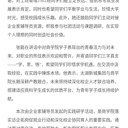
谢，对工商管理2502班同学们能立足长远、提前思考就业发
展表示肯定。同时也希望同学们平衡学业与生活，珍惜大学
时光，感受校园成长乐趣。此外，她还鼓励同学们主动对接
企业家辅导员资源，积极参与社团活动与课题调研，在实现
个人理想的同时创造社会价值。
张懿在讲话中对商学院学子表现出的青春活力与对未
来、对职业的热忱表示欢迎和赞许，并寄语同学们三字真言
——“学，思，悟”，希望同学们珍惜求学机遇，在交流中汲
取经验，在实践中锤炼本领。他表示，太湖新城集团与商学
院长期深耕产教融合，未来将持续深化校企人才联合培养，
搭建适应商科学生成长的优质平台，为青年学子成长持续护
航。
本次由企业家辅导员发起的实践研学活动，是商学院落
实访企拓岗促就业行动和深化校企协同育人的重要实践。通