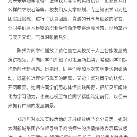
为未来职场做准备？怎样找到靠谱的实践机会？企业喜欢什
么样的求职者等等。校友们从大学规划、专业知识学习到社
团实践锻炼，进行了认真回应。真诚的分享与细致的解答，
让同学们原本模糊的职业憧憬渐渐变得清晰可感，现场掌声
与笑声交织，气氛温暖而热烈。
陈凭为同学们播放了黄仁勋在高校关于人工智能发展的
演讲视频，并向同学们介绍了AI发展新趋势，希望同学们拥
抱新时代新机遇。她指出，同学们参加本次实地走访调研活
动，既能拉近理论与现实的距离，又能丰富对商学的认知、
开阔眼界。她期许同学们用心体悟实践所得，把所见所闻转
化为学习动力，也衷心祝愿每位同学都能笃定前行，以便未
来拥有广阔的发展前景。
郑丹丹对本次实践活动的开展成效给予充分肯定。她对
太湖新城集团各位领导给予商院师生的热情接待表示真诚感