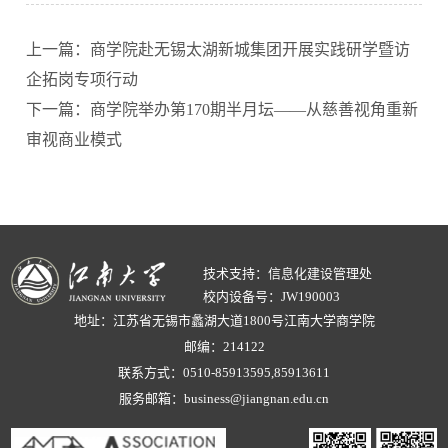
上一篇：商学院赴无锡太湖新城集团开展实践研学暨访
企拓岗专项行动
下一篇：商学院举办第170期半月坛——从慈善视角重新
审视商业模式
技术支持：信息化建设管理处
校内设备号：JW190003
地址：江苏省无锡市蠡湖大道1800号江南大学商学院
邮编：214122
联系方式：0510-85913595,85913611
服务邮箱：business@jiangnan.edu.cn