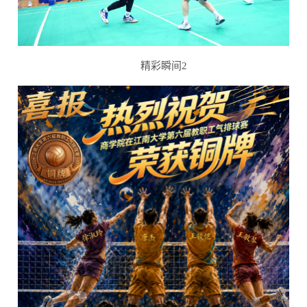
精彩瞬间2