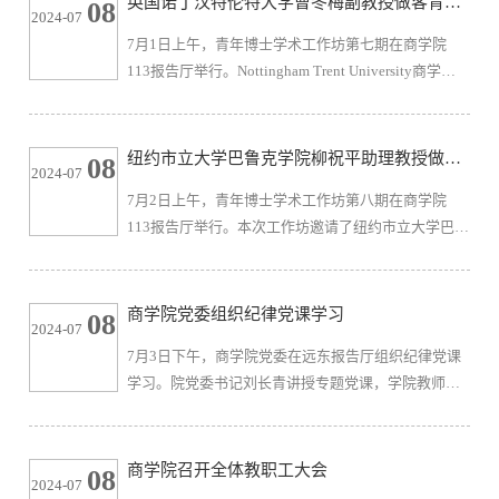
英国诺丁汉特伦特大学曹冬梅副教授做客青年
08
2024-07
开，参赛教师需准备参赛课程5个教学节段相对应的教
博士学术工作坊
7月1日上午，青年博士学术工作坊第七期在商学院
学设计方案，评委将对整套教学设计方案进行打分，
113报告厅举行。Nottingham Trent University商学院
赛前30分钟参赛教师随机抽取其中任意一讲作为决赛
副教授、International Journal of Management Reviews
内容。吴雪艳老师的参赛课程...
副主编曹冬梅应邀作题为“International Journal of
Management Reviews overview and approaches to
纽约市立大学巴鲁克学院柳祝平助理教授做客
08
2024-07
theoretical contributions”的学术讲座。讲座由商学院
青年博士学术工作坊
7月2日上午，青年博士学术工作坊第八期在商学院
院长助理孟繁博副教授主持，商学院教师和各专业研
113报告厅举行。本次工作坊邀请了纽约市立大学巴鲁
究生50余人参加。曹教授首先分享了她的研究成果和
克学院杰克林商学院助理教授柳祝平老师，带来了题
专长，并与同学们...
为“Gazing ‘Right’: Decoding the Effects of Gaze
Directions in Marketing Images with Deep Learning”的
商学院党委组织纪律党课学习
08
2024-07
学术报告。张建强教授主持了本期工作坊，商学院教
7月3日下午，商学院党委在远东报告厅组织纪律党课
师、各专业研究生和国际学生参加了此次讲座。柳老
学习。院党委书记刘长青讲授专题党课，学院教师党
师指出：在线上电子商务领域，人类面孔作为营销图
员参加学习。刘长青以《深学细悟笃行——找准学纪
片的核心元素，广泛...
要点永葆清廉本色》为题，从深刻领会习近平总书记
关于加强纪律建设的重要论述、准确把握新修订《中
商学院召开全体教职工大会
08
2024-07
国共产党纪律处分条例》的主旨要义、切实增强学习