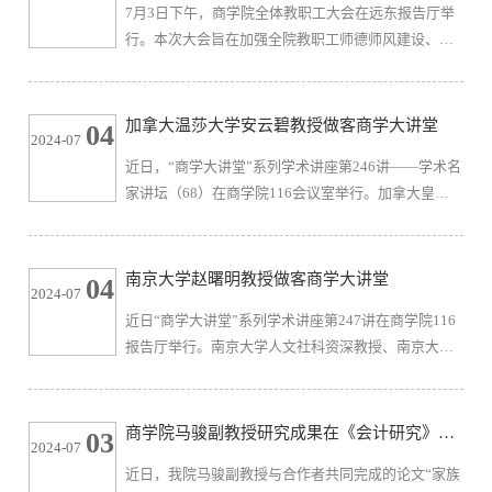
7月3日下午，商学院全体教职工大会在远东报告厅举
贯彻《中国共产党纪律处分条例》的坚定性和自觉性
行。本次大会旨在加强全院教职工师德师风建设、总
等方面，进行了深入浅出的讲解，并结合教育系统违
结本学期各条线工作、凝聚教职工智慧力量，并对学
反党的“六大纪律”的实际案例...
院暑期及新学期工作发展进行展望和规划。学院领导
班子及全体教职工参加会议，会议由院党委书记刘长
加拿大温莎大学安云碧教授做客商学大讲堂
04
2024-07
青主持。会议伊始，刘长青领学《关于毕业季、暑假
近日，“商学大讲堂”系列学术讲座第246讲——学术名
期间、新学期开学前后纠治违规吃喝问题的工作提
家讲坛（68）在商学院116会议室举行。加拿大皇后
示》文件，并带领全体教师观看“清风校园、警钟长
大学金融学博士，现任加拿大温莎大学Odette商学院
鸣”系列专题警示教育视频学习，...
安云碧教授受邀作题为“Environmental regulations,
supply chain relationships, and green technological
南京大学赵曙明教授做客商学大讲堂
04
2024-07
innovation”的学术讲座。商学院教师和各专业研究生
近日“商学大讲堂”系列学术讲座第247讲在商学院116
40余人参加了本次讲座。首先，安云碧教授详细阐述
报告厅举行。南京大学人文社科资深教授、南京大学
了该研究的研究动机和研究逻辑，分别为对客户公司
商学院名誉院长、南京大学行知书院院长赵曙明教授
更严格的环境法规...
应邀作题为“数字化人才管理创新与企业高质量发展”
的学术讲座。讲座由江南大学党委常委、统战部部
商学院马骏副教授研究成果在《会计研究》刊
03
2024-07
长、校工会主席朱飞主持，商学院组织管理系教师及
发
近日，我院马骏副教授与合作者共同完成的论文“家族
应用经济学、工商管理等专业研究生共60余人参与。