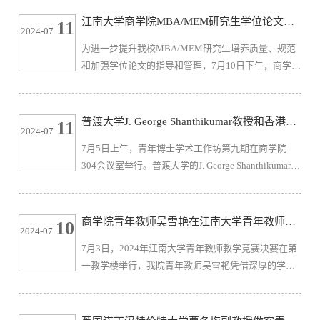
国内知名高校，通过夏令营工作组的严格筛选，130多
江南大学商学院MBA/MEM研究生学位论文指
11
2024-07
名学生收到入营通知，最终115名学生入营，参加了为
导研讨会成功召开
为进一步提升我校MBA/MEM研究生培养质量、规范
期2天的夏令营活动。7月12日，在远东报告厅举行暑
和加强学位论文的指导和管理，7月10日下午，商学院
期夏令营开营仪式，商学院副院长王雷教授致辞。他
举行了导师学校系列活动——MBA/MEM研究生学位
首先对参加此次活动的同学表...
论文指导研讨会。商学院院长浦徐进、副院长王雷、
30多名MBA/MEM导师、MBA教育中心管理团队一同
普渡大学J. George Shanthikumar教授和香港理
11
2024-07
参加了研讨会。研讨会由商学院副院长王雷主持。
工大学李磊副教授做客青年博士学术工作坊
7月5日上午，青年博士学术工作坊第九期在商学院
2024年4月26日，第十四届全国人民代表大会常务委
304会议室举行。普渡大学的J. George Shanthikumar教
员会第九次会议表决通过《中华人民共和国学位
授和香港理工大学的李磊副教授应邀分别作题为
法》。学位法共7章45条，全面总结了学位条例实施...
“Consumer Choice Probability Models-Temporal Trees,
Representation and Identification”和“Transfer Learning,
商学院青年教师吴雪艳在江南大学青年教师教
10
2024-07
Cross Learning and Co-Learning Across Newsvendor
学竞赛中喜获特等奖
7月3日，2024年江南大学青年教师教学竞赛决赛在第
Systems with Operational Data Analytics (ODA)”的学术
一教学楼举行，我院青年教师吴雪艳凭借深厚的学科
讲座。讲座由商学院徐磊副教授主持，商学院教师和
素养和扎实的教学能力荣获特等奖。江南大学青年教
各...
师教学竞赛参照江苏省本科高校青年教师教学竞赛规
则，采用“教学设计（书面评审）+课堂教学”方式展