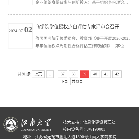
企业组织身份背离与创新投入：基于组织身份理论的
赵教授首先介绍2024年以来组织最关心的四大议题：
分析”在《会计研究》期刊正式刊出。《会计研究》杂
“推动以人为本的生产力”、...
志是财政部主管、中国会计学会主办的国家一级学术
期刊，是国家自然科学基金委员会确定的管理科学A
商学院学位授权点自评估专家评审会召开
02
2024-07
类重要期刊，是CSSCI来源期刊中唯一的会计类学术
依照国务院学位委员会、教育部《关于开展2020-2025
期刊，是中文会计学顶级期刊，也是江苏省哲学社会
年学位授权点周期性合格评估工作的通知》（学位
科学规划办公室认定的权威刊物。该论文的合作者还
[2020]26号）文件精神，商学院于6月25日至28日分学
包括汕头大学商学院肖炜诚博...
科召开应用经济学、管理科学与工程、工商管理学一
级学科硕士学位授权点及工商管理（MBA）专业学位
...
共501条
上页
1
37
38
39
40
41
42
授权点专家现场评估会。本次评估邀请到了省内外知
下页
共42页
名专家学者和行业专家组成评审组。上海对外经贸大
学徐永林教授、南京审计大学裴育教授、河海大学张
兵教授、东南大学胡汉辉教授、南...
技术支持：信息化建设管理处
校内设备号：JW190003
地址：江苏省无锡市蠡湖大道1800号江南大学商学院