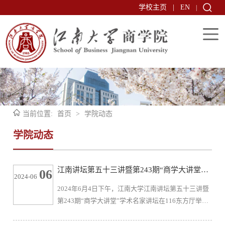
学校主页
|
EN
|
当前位置:
首页
>
学院动态
学院动态
江南讲坛第五十三讲暨第243期“商学大讲堂”
06
2024-06
学术名家讲坛：《解读内卷时代的职场心理困
2024年6月4日下午，江南大学江南讲坛第五十三讲暨
境：基于情绪的视角》
第243期“商学大讲堂”学术名家讲坛在116东方厅举
办，我校特邀电子科技大学经管学院教授、组织与人
力资源管理所所长陈璐作题为《解读内卷时代的职场