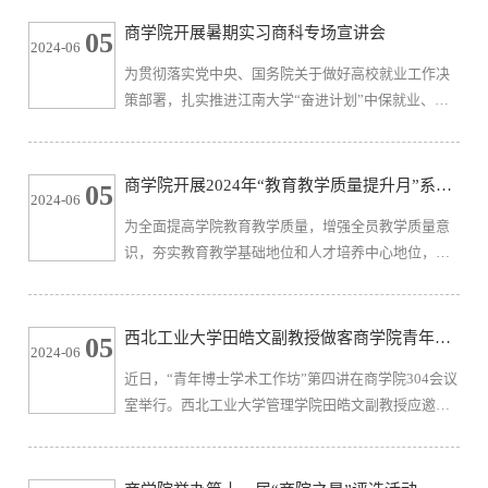
心理困境：基于情绪的视角》的学术讲座，学院相关
商学院开展暑期实习商科专场宣讲会
05
2024-06
研究领域教师及研究生代表60余人参加活动。党的二
为贯彻落实党中央、国务院关于做好高校就业工作决
十大报告明确提出要“推进健康中国建设”，特别强调
策部署，扎实推进江南大学“奋进计划”中保就业、促
要“重视心理健康和精神卫生”，而如何实现组织和个
就业相关要求，提前谋划2025届毕业生就业工作，以
体的可持续发展值得研究学...
暑期实习促进大学生高质量充分就业，近日，商学院
邀请国联证券、顺丰集团、远东集团、江苏银行、宁
商学院开展2024年“教育教学质量提升月”系列
05
2024-06
波银行、招商银行、无锡市高新人才集团、可口好粮
活动
为全面提高学院教育教学质量，增强全员教学质量意
等8家在锡企业面试官代表走进江南，亲临现场在北区
识，夯实教育教学基础地位和人才培养中心地位，江
大学生活动中心开展“名企优岗，筑梦未来”暑期实习
南大学商学院于2024年5月开展“教育教学质量提升月”
生专场宣讲会。江南大学就...
系列活动。此次系列活动在充分调研、师生座谈以及
工作研讨的基础上，在为期一个月的时间内先后围绕
西北工业大学田皓文副教授做客商学院青年博
05
2024-06
“试卷评阅及归档”“课堂教学和毕业论文指导”“案例教
士学术工作坊
近日，“青年博士学术工作坊”第四讲在商学院304会议
学”“教学成果培育”“如何进行教材建设”“青年教师教
室举行。西北工业大学管理学院田皓文副教授应邀作
学经验分享”等主题开展专题活动，旨在以实际行动加
题为“Integrating Monetary and Environmental Goals:
强教学管理，...
Exploring the Impact of Green Monetary Policy on
Corporate Environmental Disclosure”的学术讲座。讲