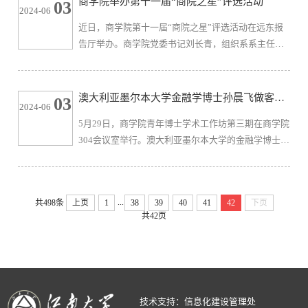
商学院举办第十一届“商院之星”评选活动
03
2024-06
座由国际经济与贸易系青年博士赵勐主持，商学院各
近日，商学院第十一届“商院之星”评选活动在远东报
系教师及应用经济学研究生共计20余人参加。田皓文
告厅举办。商学院党委书记刘长青，组织系系主任汪
副教授发现，在绿色货币政策下，中国人民银行扩大
长玉，院长助理、国贸系教师施震凯，会计系教师乔
了中期借贷便...
磊，管工系教师季春艺，市场营销系教师王江哲，
2022级辅导员王瑞生及150余位学生代表出席本次评
澳大利亚墨尔本大学金融学博士孙晨飞做客青
03
2024-06
选活动。自5月初启动2024年“商院之星”评选活动以
年博士学术工作坊
5月29日，商学院青年博士学术工作坊第三期在商学院
来，经过个人申请、资格审查、学院初审等环节，16
304会议室举行。澳大利亚墨尔本大学的金融学博士孙
名优秀学子从33名申报者中脱颖而出，进入最终答辩
晨飞应邀作题为“Liquidity provision in the Exchange
环节。活动现场，刘长青致辞。...
Traded Fund market（交易型开放式指数基金市场中的
流动性供给）”的学术讲座。讲座由金融系青年博士唐
...
共498条
上页
1
38
39
40
41
42
下页
宁主持，商学院教师、研究生10余人参加了此次讲
共42页
座。孙晨飞博士从全球ETF市场不断扩张的背景切
入，提出现有关于ETF的研究主要聚焦于对底层资产
的流动性和波动性的影响...
技术支持：信息化建设管理处