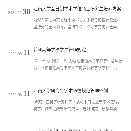
件，为进一步提高我校专业学位硕士研究生培养质量,
江南大学全日制学术学位硕士研究生培养方案
30
2021-09
特制定本指导性培养方案。一、指导思想深入贯彻落
为深入贯彻落实习近平总书记关于教育的重要论述、
实党的十九大精神和全国教育大会精神，面向国家发
坚持党的全面领导，坚持社会主义办学方向，全面落
展重大战略，面向行业产业人才需求，把立德树人作
实党的教育方针，围绕立德树人根本任务，深化研究
为根本任务，以职业需求为导向，以...
生教育综合改革，切实提高研究生培养质量，适应新
时代对高层次人才的需求，特制定本培养方案。一、
普通高等学校学生管理规定
11
2020-03
指导思想以习近平新时代中国特色社会主义思想为指
​ 第一章 总 则第一条 为规范普通高等学校学生管理行
导，全面贯彻全国教育大会、全国研究生教育大会、
为，维护普通高等学校正常的教育教学秩序和生活秩
高等学校课程思政建设指导纲要精神。以立德树人为
序，保障学生合法权益，培养德、智、体、美等方面
根本，以“课程思政”为抓手，...
全面发展的社会之一建设者和接班人，依据教育法、
高等教育法以及有关法律、法规，制定本规定。第二
江南大学研究生学术道德规范管理条例
11
2020-03
条 本规定适用于普通高等学校、承担研究生教育任务
研究生在科学研究和学术活动中自觉遵守学术道德，
的科学研究机构(以下称学校)对接受普通高等学历教育
科学、诚实地获得研究成果，是对研究生思想素质和
的研究生和本科、专科(高职)学生（以下称学生）的管
学术素质的基本要求，是研究生考核标准的条件之
理。第三条 学校...
一。为进一步惯彻《公民道德建设实施纲要》和教育
部《关于加强学术道德建设的若干意见》，落实《教