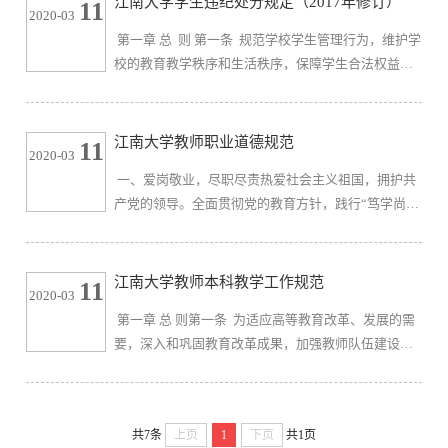
江南大学学生违纪处分规定（2017年修订）
11
2020-03
育部关于严肃处理高等学校学术不端行为的通知》(教
​ 第一章 总 则 第一条 规范学校学生管理行为，维护学
社科〔2009〕3号)和《国务院学位委员会关于在学位
校的教育教学秩序和生活秩序，保障学生合法权益，
授予工作中加强学术道德和学术规范建设的意见》(学
培养德、智、体、美等方面全面发展的社会主义建设
位〔2010〕9号)文件精神，弘扬...
者和接班人，依据《中华人民共和国教育法》、《中
华人民共和国高等教育法》、《普通高等学校学生管
江南大学教师职业道德规范
11
2020-03
理规定》（中华人民共和国教育部令第41号）以及有
​ 一、爱岗敬业，尽职尽责热爱社会主义祖国，拥护共
关法律、法规，结合我校实际情况，制定本规定。第
产党的领导。全面贯彻党的教育方针，践行“笃学尚
二条 本规定适用于江南大学在籍全日制本科生、研究
行，止于至善”的校训，努力做好本职工作，二、严谨
生。其他类型学生的违...
治学，勇于探索实事求是，尊重科学，积极探索，勇
于创新。树立优良教风，理论联系实际，刻苦钻研业
江南大学教师本科教学工作规范
11
2020-03
务，不断更新知识。积极从事科学研究，为学校学科
​ 第一章 总 则第一条 为适应高等教育改革、发展的需
建设和社会经济发展作贡献。倡导学术民主，抵制学
要，深入和巩固教育改革成果，加强教师队伍建设，
术腐败，正确处理教学与科研的关系，不断提高自身
增强全体教师的工作责任心，稳定教学秩序，提高教
学术水平。三、精心施教，...
学水平和人才培养质量，使全校教学及其管理工作逐
步实现科学化、规范化，制订本规范。第二条 教师要
共7条
上页
1
下页
共1页
热爱社会主义，忠诚于人民的教育事业，自觉地尽职