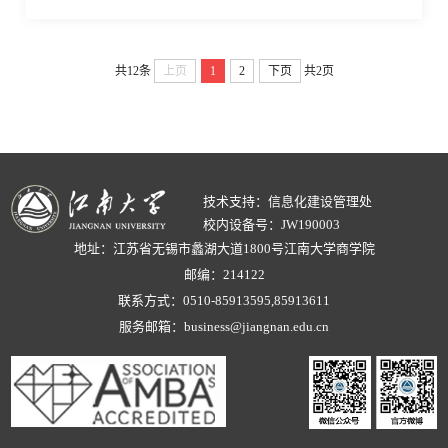
大学 获得学士学位获奖情况（1）
休闲视野下非物质文化遗产保护
共12条
上页
1
2
下页
共2页
与开发研究，无锡市第十五届哲
学社会科学优秀成果一等奖，
2020. (1/1)（2）惠山泥人的技艺
传承与文化再生，江苏省社科应
用研究精品工程奖一等奖，2020
(1/1)（3）新商科“三联动”工商管
技术支持：信息化建设管理处
理创新人才培养模式研...
校内设备号：JW190003
地址：江苏省无锡市蠡湖大道1800号江南大学商学院
邮编：214122
联系方式：0510-85913595,85913611
服务邮箱：business@jiangnan.edu.cn