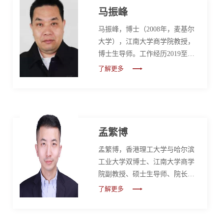
究员：中山大学中国家族企业研
马振峰
究中心，2014年7月－至今广东外
马振峰，博士（2008年，麦基尔
语外贸大学非公经济发展研究中
大学），江南大学商学院教授，
心，2017年7月－至今
博士生导师。工作经历2019至
今：江南大学商学院市场营销教
了解更多
授，博士生导师2015-2019：加拿
大劳里埃大学商学院市场营销副
教授（终身教职）、博士生导师
2012-2015：加拿大劳里埃大学商
学院市场助理教授2008-2012：加
孟繁博
拿大安省理工大学市场营销助理
孟繁博，香港理工大学与哈尔滨
教授 科研成果曾以第一作者/通讯
工业大学双博士、江南大学商学
作者在Journal of Marketing
院副教授、硕士生导师、院长助
Research、Journal of Marketing、
理。中国信息经济学会理事、江
Journal of Advertising Rese...
了解更多
苏省“双创博士”、无锡质量工匠专
家库专家、无锡市高层次人才（C