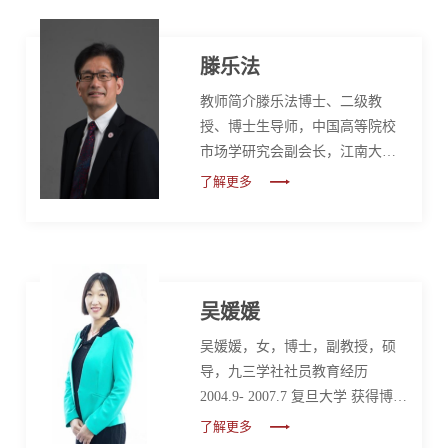
类）。近年来，在Journal of
Knowledge Management、
International Journal of Production
滕乐法
Economics 、Information
教师简介滕乐法博士、二级教
Processing & Management 、
授、博士生导师，中国高等院校
Information Technology & People
市场学研究会副会长，江南大学
等SSCI/SCI国际期刊与会议发表
质量品牌研究院执行院长，江苏
学术论文20余篇，主持国家自然...
了解更多
高校哲学社会科学重点研究基地
“品牌战略与管理创新研究基地”首
席专家和江苏省“双创计划”人才
（A类）。2003年获加拿大康考迪
亚大学（Concordia University）市
吴媛媛
场营销学博士学位；历任加拿大
吴媛媛，女，博士，副教授，硕
圭尔夫大学（University of
导，九三学社社员教育经历
Guelph）助理教授、终身副教授、
2004.9- 2007.7 复旦大学 获得博士
终身正教授。2009-2013年任上海
学位；2001.9-2004.7 复旦大学 获
交通大学安泰经济与管理...
了解更多
得硕士学位；1996.9-2000.7 安徽