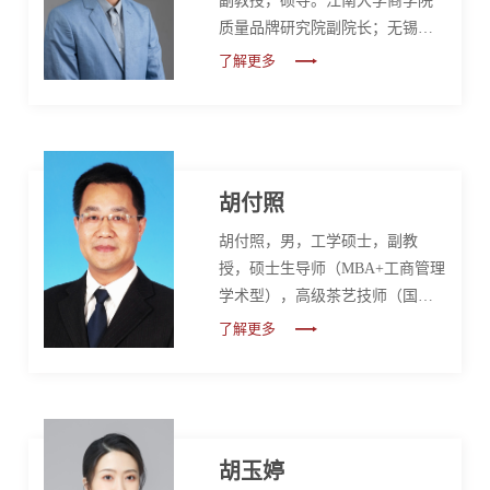
副教授，硕导。江南大学商学院
质量品牌研究院副院长；无锡市
商标协会理事；长三角质量品牌
了解更多
产学研技术联盟副秘书长。市级
政府质量奖专家。在国内管理学
期刊《管理世界》(国内管理学顶
级期刊)、《管理评论》、《管理
学报》、《系统管理学报》，国
胡付照
外营销领域知名期刊《Journal of
胡付照，男，工学硕士，副教
Business research》、《Technology
授，硕士生导师（MBA+工商管理
in Society》、《Asia Pacific
学术型），高级茶艺技师（国家
Journal of Marketing and Logistics.
一级）。任教于江南大学商学
accepted》等...
了解更多
院，无锡市首批入库社科专家，
江南大学食品文化研究所研究
员，九三学社江苏省委思想建设
理论研究中心研究员，第十四届
九三学社无锡市委员会委员，第
胡玉婷
四届九三学社江南大学委员会副