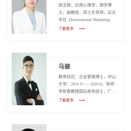
胡玉婷，应用心理学，理学博
主委兼秘书长（2021-2026），中
士，副教授，硕士生导师。近五
国酒业协会文化委员会专家，中
年在《International Marketing
国/无锡市徐霞客研究会理事，中
Review》、
国茶叶学会会员等学术兼职，主
了解更多
《Cyberpsychology》、《心理科
要研究饮...
学》等期刊发表论文十余篇。先
后主持教育部人文社科基金项
目、教育部重点实验室项目、江
苏省高校哲学社会科学项目、无
马骏
锡市哲学社会科学招标课题等课
教育经历：企业管理博士，中山
题。担任《管理评论》、《营销
大学：2016.9－—2020.6，导师：
科学学报》、《Humanities and
李新春教授国际商务硕士，广东
Social Sciences
外语外贸大学：2012.9——2014.6
Communications》、《Internet
了解更多
学术服务：期刊审稿人：《管理
Research》等期刊匿名评审专家。
世界》、《南开管理评论》、
所指...
《社会学评论》等会议审稿人：
2020 IACMR Conference等兼职研