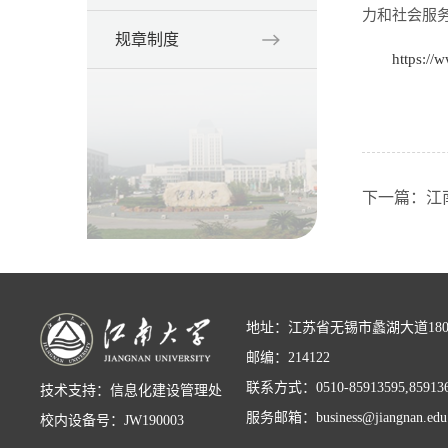
力和社会服
规章制度
https://
下一篇：江南
地址：江苏省无锡市蠡湖大道18
邮编：214122
联系方式：0510-85913595,85913
技术支持：信息化建设管理处
服务邮箱：business@jiangnan.edu
校内设备号：JW190003