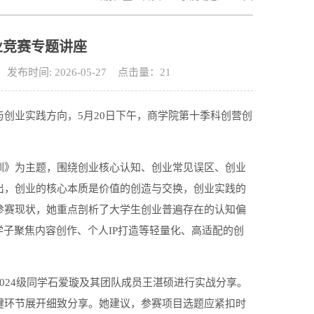
业竞赛专题讲座
间: 2026-05-27 点击量：
21
创业实践方向，5月20日下午，商学院第十季科创营创
训》为主题，围绕创业核心认知、创业常见误区、创业
出，创业的核心本质是价值的创造与交换，创业实践的
参赛现状，她重点剖析了大学生创业普遍存在的认知偏
学子聚焦内容创作、个人IP打造等轻量化、高适配的创
024级同学石爱璇及其团队成员王湛硕进行实战分享。
键环节展开细致分享。她建议，参赛项目选题应紧扣时