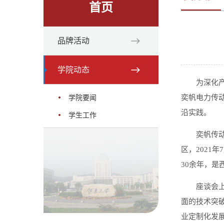
首页
品牌活动
学院动态
为深化
奕帆电力传动
学院要闻
沿实践。
学生工作
奕帆传
区，2021
30余年，是
座谈会
面的技术突
业定制化发