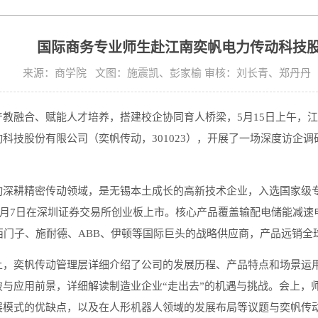
国际商务专业师生赴江南奕帆电力传动科技
来源：商学院 文图：施震凯、彭家榆 审核：刘长青、郑丹丹 发布时
产教融合、赋能人才培养，搭建校企协同育人桥梁，5月15日上午，江
科技股份有限公司（奕帆传动，301023），开展了一场深度访企
动深耕精密传动领域，是无锡本土成长的高新技术企业，入选国家级专
年7月7日在深圳证券交易所创业板上市。核心产品覆盖输配电储能减
西门子、施耐德、ABB、伊顿等国际巨头的战略供应商，产品远销全
上，奕帆传动管理层详细介绍了公司的发展历程、产品特点和场景运
破与应用前景，详细解读制造业企业“走出去”的机遇与挑战。会上，
展模式的优缺点，以及在人形机器人领域的发展布局等议题与奕帆传