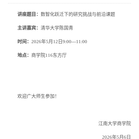
讲座题目：
数智化跃迁下的研究挑战与前沿课题
主讲嘉宾：
清华大学陈国青
时间：
2026
年
5
月
12
日
9:00---11:00
地点：
商学院
116
东方厅
欢迎广大师生参加！
江南大学商学院
2026
年
5
月
6
日