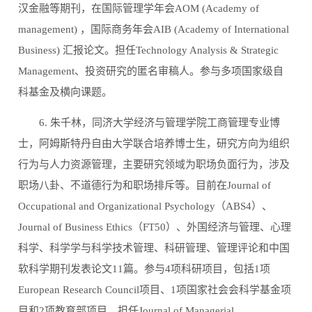
汉金融等期刊，在国际管理学年会
AOM (Academy of
management)
，国际商务年会
AIB (Academy of International
Business)
汇报论文。担任
Technology Analysis & Strategic
Management
、投资研究的匿名审稿人。参与多项国家级自
科基金及横向课题。
6.
朱千林，同济大学经济与管理学院工商管理专业博
士，阿姆斯特丹自由大学联合培养博士生，研究方向为组织
行为与人力资源管理，主要研究领域为职场负面行为，涉及
职场八卦、不道德行为和职场排斥等。目前在
Journal of
Occupational and Organizational Psychology
（
ABS4
）、
Journal of Business Ethics
（
FT50
）、外国经济与管理、心理
科学、科学学与科学技术管理、科研管理、管理评论和中国
软科学期刊发表论文
11
篇。参与
4
项科研项目，包括
1
项
European Research Council
项目、
1
项国家社会会科学基金项
目和
2
项教育部项目。担任
Journal of Managerial