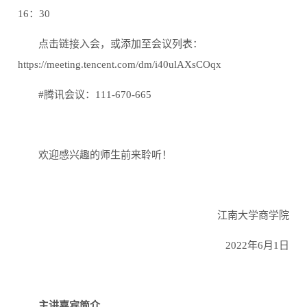
16
：
30
点击链接入会，或添加至会议列表：
https://meeting.tencent.com/dm/i40ulAXsCOqx
#
腾讯会议：
111-670-665
欢迎感兴趣的师生前来聆听！
江南大学商学院
2022
年
6
月
1
日
主讲嘉宾简介