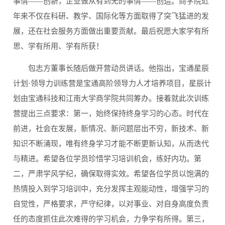
事情——创新，企业做从有到无的事情——创造。商学院近
年来不仅在科研、教学、国际化等方面取得了突飞猛进的发
展，还在社会服务方面做出重要贡献。最后祝愿大家学有所
思、学有所用、学有所获！
包志方董事长随后做开营动员讲话。他指出，宝通星辰
计划·领导力训练营是宝通高阶领导力人才培养项目，星辰计
划由宝通科技和江南大学商学院共同筹办。接着就此次训练
营提出三点要求：第一，始终保持终身学习的心态。时代在
前进，社会在发展，新情况、新问题层出不穷，新技术、新
知识不断涌现，唯有终身学习才能不断更新认知，从而迭代
与精进。希望各位学员珍惜学习培训机会，练好内功。第
二，严肃学风学纪，确保取得实效。希望各位学员以饱满的
热情投入到学习培训中，充分发挥主观能动性，增强学习的
自觉性，严格要求，严守纪律，以对事业、对自身高度负责
任的态度抓住此次难得的学习机会，力争学有所得。第三，