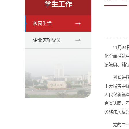
学生工作
校园生活
企业家辅导员
11月
化全面推进
记陈周、辅
刘淼讲
十大报告中
现代化新篇
高度认同，
民族伟大复
党的二