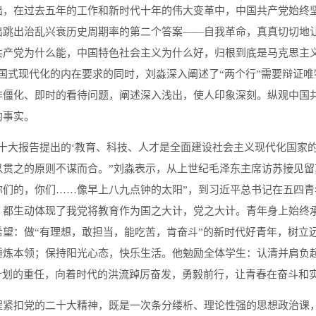
出，在过去五年的工作和新时代十年的伟大变革中，中国共产党始终坚
出跳出治乱兴衰历史周期率的第二个答案——自我革命，真真切切地让
共产党为什么能，中国特色社会主义为什么好，归根到底是马克思主
中国式现代化的内在要求的同时，刘淼深入阐述了“两个行”需要辩证
非僵化、即时的看待问题，阐述深入浅出，使人印象深刻。纵观中国共
的事实。
二十大报告提出的‘教育、科技、人才是全面建设社会主义现代化国家
以贯之的原则不谋而合。”刘淼表示，从上世纪毛泽东主席访苏接见留
你们的，你们……像早上八九点钟的太阳”，到习近平总书记在五四
，都生动体现了我党将教育作为国之大计，党之大计。青年身上始终
希望：做“有理想，敢担当，能吃苦，肯奋斗”的新时代好青年，树立
锤炼本领；保持阳光心态，快乐生活。他勉励全体学生：认清并肩负
”计划的重任，向着时代的洪流踔厉奋发，勇毅前行，让青春在奋斗和
程紧扣党的二十大精神，既是一次条分缕析、理论性强的思想政治课