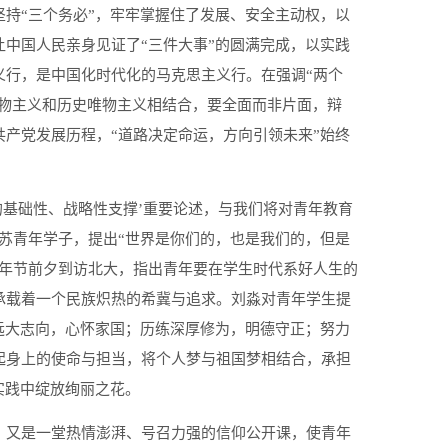
持“三个务必”，牢牢掌握住了发展、安全主动权，以
中国人民亲身见证了“三件大事”的圆满完成，以实践
义行，是中国化时代化的马克思主义行。在强调“两个
唯物主义和历史唯物主义相结合，要全面而非片面，辩
产党发展历程，“道路决定命运，方向引领未来”始终
的基础性、战略性支撑’重要论述，与我们将对青年教育
苏青年学子，提出“世界是你们的，也是我们的，但是
青年节前夕到访北大，指出青年要在学生时代系好人生的
承载着一个民族炽热的希冀与追求。刘淼对青年学生提
远大志向，心怀家国；历练深厚修为，明德守正；努力
起身上的使命与担当，将个人梦与祖国梦相结合，承担
实践中绽放绚丽之花。
，又是一堂热情澎湃、号召力强的信仰公开课，使青年