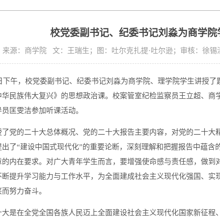
校党委副书记、纪委书记刘淼为商学院
来源：商学院 文：王瑞生；图：吐尔克扎提·吐尔逊；审核：徐锡清 发布
24日下午，校党委副书记、纪委书记刘淼为商学院、理学院学生讲授
中华民族伟大复兴》的思想政治课。校案管室纪检监察员王立超、商
导员匡雯洁参加听课活动。
授了党的二十大总体概况、党的二十大报告主要内容，对党的二十大
提出了“建设中国式现代化”的重要论断，深刻理解和把握报告中蕴含
章的内在要求。对广大青年学生而言，要增强使命感与责任感，做到
不断提升学习能力与工作水平，为全面建成社会主义现代化强国、实
兴而努力奋斗。
十大是在全党全国各族人民迈上全面建设社会主义现代化国家新征程