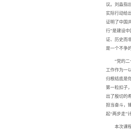
议。刘淼指
实际行动给
证明了中国
行”是建设
证、历史而
是一个不争
“党的
工作作为一
归根结底是
第一粒扣子
出了殷切的
担当奋斗，
起“两步走
本次课