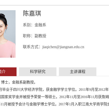
陈嘉琪
系别：金融系
职称：副教授
联系方式：jiaqichen@jiangnan.edu.cn
简介
科学研究
主讲课程
，博士，金融系副教授。
月毕业于四川大学经济学院，获金融学学士学位。
年
月至
年
2011
9
2012
国国家奖学金并被授予荣誉一等硕士。
年
月至
年
月获詹姆
2012
11
2016
11
年
月被授予会计与金融学博士学位。
年
月入职江南大学商学院
11
2017
1