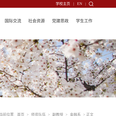
学校主页
|
EN
|
国际交流
社会资源
党建思政
学生工作
当前位置:
首页
>
师资队伍
>
副教授
>
金融系
> 正文