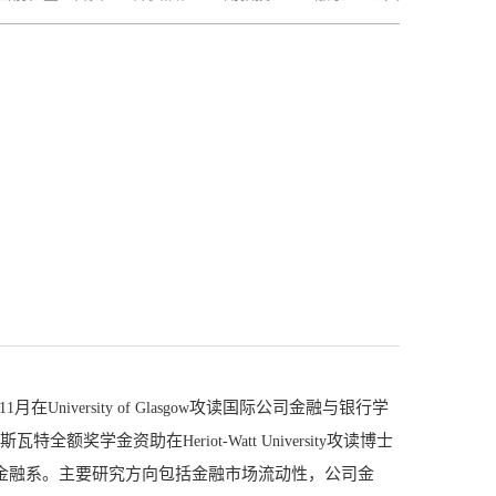
月在
攻读国际公司金融与银行学
11
University of Glasgow
斯瓦特全额奖学金资助在
攻读博士
Heriot-Watt University
金融系。主要研究方向包括金融市场流动性，公司金