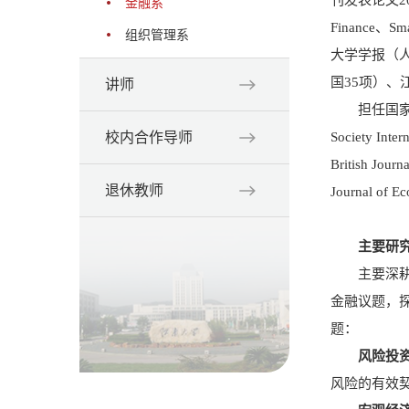
金融系
Finance、
组织管理系
大学学报（人
国35项）
讲师
担任国家
Societ
校内合作导师
British Jour
退休教师
Journal 
主要研
主要深
金融议题，
题：
风险投
风险的有效