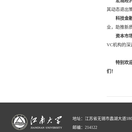
宏观经
其动态退出
科技金
业，助推新
资本市
VC机构的深
特别欢迎
们！
地址：江苏省无锡市蠡湖大道18
邮编：214122