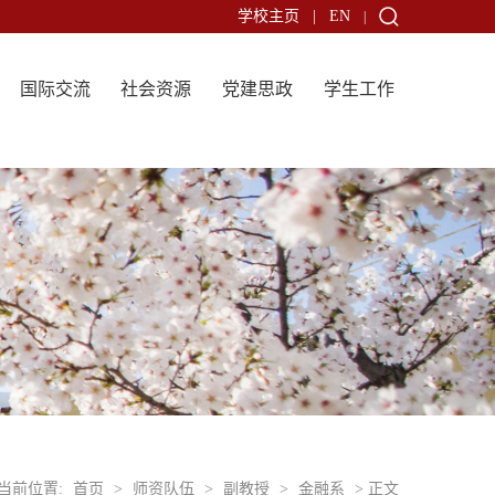
学校主页
|
EN
|
国际交流
社会资源
党建思政
学生工作
当前位置:
首页
>
师资队伍
>
副教授
>
金融系
> 正文