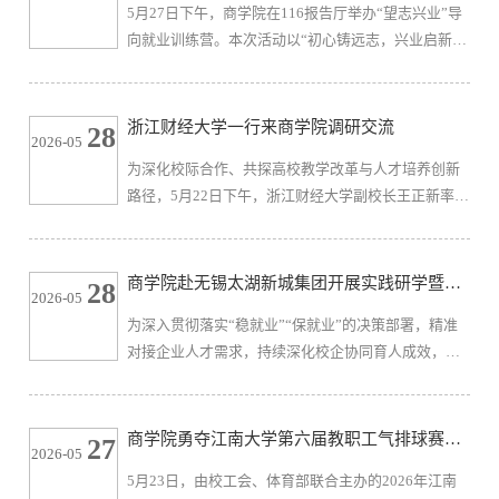
5月27日下午，商学院在116报告厅举办“望志兴业”导
记、局长孙协军，局党组成员、副局长、关工委主任
向就业训练营。本次活动以“初心铸远志，兴业启新
傅强，局关工委常务副主任梅金超，局关工委副主任
程”为主题，特邀2026届金融学硕士毕业生牛一全、
陶延风，军休中心党委书...
2026届应用经济学硕士毕业生胡铭洋、2026届大数据
管理与应用本科毕业生罗杭锡三位优秀学子作为分享
浙江财经大学一行来商学院调研交流
28
2026-05
嘉宾，为同学们带来精准实用的政策解读与求职备考
为深化校际合作、共探高校教学改革与人才培养创新
指导。商学院30余位学生参加活动。即将入职科大硅
路径，5月22日下午，浙江财经大学副校长王正新率调
谷平台有限公司的牛一全同学围绕央国企求职全流程
研团队赴江南大学商学院开展调研交流。调研交流会
展开分享。他系统讲解央国企...
在商学院304会议室举行，由江南大学商学院院长浦徐
进主持。双方领导班子、学院系主任及相关职能部门
商学院赴无锡太湖新城集团开展实践研学暨访
28
2026-05
工作人员参会。浦徐进代表学院对调研团表示热烈欢
企拓岗专项行动
为深入贯彻落实“稳就业”“保就业”的决策部署，精准
迎，并从发展历程、师资队伍、学科建设等多维度全
对接企业人才需求，持续深化校企协同育人成效，充
面介绍了学院办学成效。他表示，商学院作为全校在
分发挥企业家辅导员的引领作用，5月21日，在企业家
校本科生规模最大的学院，现...
辅导员陈凭的带领下，工商管理2502班全体同学赴无
锡市太湖新城发展集团旗下周新里项目开展实践研学
商学院勇夺江南大学第六届教职工气排球赛季
27
2026-05
暨访企拓岗专项活动。商学院党委副书记兼副院长郑
军
5月23日，由校工会、体育部联合主办的2026年江南
丹丹，辅导员蒋天琪，太湖新城集团党委副书记张