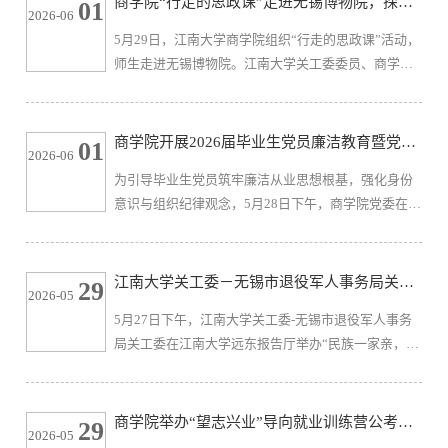
商学院“行走的思政课”走进无锡博物院，探寻
01
2026-06
本次讲座特邀山西财经大学会计学院黄贤环教授担任
吴地千年匠心与红色信仰
5月29日，江南大学商学院组织“行走的思政课”活动，
主讲嘉宾，作题为“如何做好学术论文选题与写作”的
师生走进无锡博物院。江南大学关工委委员、商学院
专题报告。讲座由会计系主任张泽南副教授主持，商
“孙冶方”特称团支部思想政治指导员徐锡清，商学院
学院广大师生踊跃参与。讲座中...
辅导员秦硕及“孙冶方”特称团支部40余名学生参加活
动，一同在文物与革命历史中展开一堂沉浸式思政大
商学院开展2026届毕业生党员廉洁教育暨党组
01
2026-06
课。活动伊始，师生们走进“数见苏韵”展馆。步入序
织关系转移工作培训会
为引导毕业生党员筑牢廉洁从业思想根基，强化身份
厅，基于《中国大运河史诗图卷》打造的沉浸式数字
意识与组织纪律观念，5月28日下午，商学院党委在二
展览，借数字之光让十三城文脉在云端交汇，令人身
教2C202组织开展毕业生党员廉洁教育暨党组织关系
临其境感受运河之美。...
转移工作培训会。商学院党委副书记兼副院长郑丹
丹、专职组织员钱明霞与140余名毕业生党员共同参与
江南大学关工委－无锡市退役军人事务局关工
29
2026-05
本次活动。会议由党建辅导员孙旭媛主持。郑丹丹以
委举办“民族一家亲，关爱育新人”慰问活动暨
5月27日下午，江南大学关工委-无锡市退役军人事务
《清正第一步，明纪万里行》为题讲授专题党课。她
“戎晖励行”奖助学金颁奖仪式
局关工委在江南大学远东报告厅举办“民族一家亲，关
从共产党员的廉洁基因密码、深入贯彻中央八项规定
爱育新人”慰问活动暨“戎晖励行”奖助学金颁奖仪式，
精神、警惕职场贪腐风险、树立和...
本次活动由商学院承办。无锡市关工委和市退役军人
事务局出席本次活动的嘉宾有无锡市关工委副主任须
商学院举办“望志兴业”导向就业训练营公考选
29
2026-05
俭、办公室主任高樱，无锡市退役军人事务局党组书
调/国企专场活动