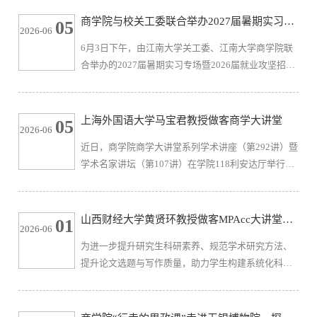
员，以及30余名本硕毕业生、留学生代表齐聚一堂，
商学院与校关工委联合举办2027届暑期实习专
05
2026-06
畅叙同窗情谊，共言成长感悟，共谋未来发展。座谈
场暨2026届就业攻坚招聘会
6月3日下午，由江南大学关工委、江南大学商学院联
现场氛围温暖热烈、真诚恳切。与会毕业生代表结合
合举办的2027届暑期实习专场暨2026届就业攻坚招聘
自身在校求学、科研创新、实习就业、升学深造的真
会，在商学院大厅举办。本次招聘会紧扣“提前谋划”
实经历，畅谈在商学院的成长收获...
与“就业攻坚”双线发力，精心设置简历问诊、现场直
聘两大环节，助力求职者精准对接、高效突围。招聘
上海外国语大学马宝君教授做客商学大讲堂
05
2026-06
会共吸引金山环保、宁波银行、国联证券等36家优质
近日，商学院商学大讲堂系列学术讲座（第292讲）暨
企业参会，累计提供实习就业岗位100余个。300余名
学术名家讲坛（第107讲）在学院118利安达厅举行。
2027届、2026届毕业生参加招聘会。招聘会期间，校
上海外国语大学教授、博士生导师马宝君受邀作题为
关工委常务副主任娄国栋，...
“人工智能赋能商科前沿交叉研究探索：以智能财务和
金融科技系列研究为例”的专题报告。商学院副院长钱
山西财经大学黄贤环教授做客MPAcc大讲堂暨
01
2026-06
吴永教授主持并介绍主讲嘉宾，商学院部分教师及应
商学大讲堂
为进一步提升研究生科研素养、规范学术研究方法、
用经济学、金融、会计专业研究生60余人参加讲座。
提升论文选题与写作质量，助力学生构建系统化科研
马宝君教授是人工智能与管理科学交叉领域的知名学
思维，5月29日上午，江南大学商学院MPAcc大讲堂
者，清华大学管理学学士、...
（第五讲）暨商学大讲堂系列学术讲座（第293讲）、
学术名家讲坛（第108讲）在商学院116东方厅举行。