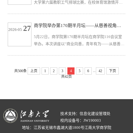
大学第六届教职工气排球比赛，在校体育馆激情开
懿，企业家辅导员、集团党群工作部部长陈凭，集团
赛。来自全校的25支代表队200余名教职员工齐聚一
党群工作部校企党建联络员顾...
堂、同场竞技。商学院气排球队凭借众志成城的信
念、顽强拼搏的意志和默契无间的配合，一路过关斩
商学院举办第170期半月坛——从慈善视角重
27
2026-05
将、奋勇鏖战，最终摘得季军，书写了商学院在该项
新审视商业模式
5月22日，商学院第170期半月坛在商学院116会议室
赛事中的历史最佳战绩。本次比赛采用男女混合气排
举办。本次讲座以“商业向善，青年有为——从慈善视
球团体赛制，分小组循环赛和交叉淘汰赛两个阶段进
角重新审视商业模式”为主题，邀请江南大学2005级校
行。商学院气排球队由唐杰老师担任领...
友、中国灵山公益慈善促进会秘书长、灵山慈善基金
会理事长王文作主讲嘉宾。讲座由商学院党委副书记
...
共500条
上页
1
2
3
4
5
6
42
下页
兼副院长郑丹丹主持，商学院近60名本科生参加本次
共42页
讲座。王文围绕慈善与商业的共生关系、新时代商业
向善的实践路径、青年参与公益慈善的时代价值三方
面展开分享。他表示，慈善并...
技术支持：信息化建设管理处
校内设备号：JW190003
地址：江苏省无锡市蠡湖大道1800号江南大学商学院