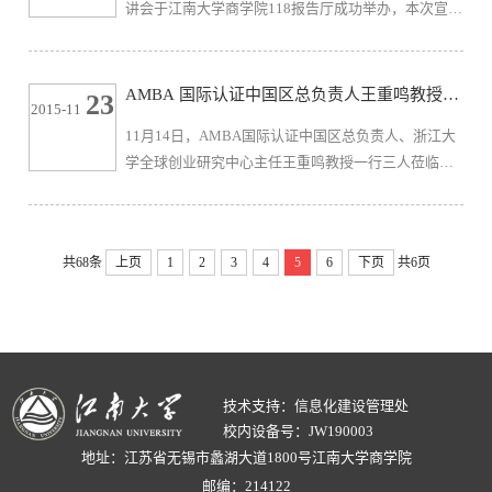
讲会于江南大学商学院118报告厅成功举办，本次宣讲
院院长滕乐法教授、副院长王育红教授、国际认证办
会邀请法国雷恩高商驻中国代表孙旻老师担任主讲
公室主任徐筠倩博士共同参加会...
人，吸引了校内有参与该海外交流项目意向的数十名
同学参与。法国雷恩高等商学院位于法国西北部布列
AMBA 国际认证中国区总负责人王重鸣教授应
23
2015-11
塔尼地区首府雷恩市，是法国重点体系的精英商学
邀来校指导工作
11月14日，AMBA国际认证中国区总负责人、浙江大
院，是全球66所获得AACSB、AMBA、EQUIS三大认
学全球创业研究中心主任王重鸣教授一行三人莅临我
证的商学院之一。宣讲会上，孙旻老师通过视频让同
校指导工作。商学院院长滕乐法、党委书记李佳敏等
学们详细了解了学校的相关情况及法国雷...
学院领导、部分MBA任课老师及MBA中心全体工作人
员参加座谈。会上，滕乐法院长从学院概况、人才培
共68条
上页
1
2
3
4
5
6
下页
共6页
养、科学研究以及服务地方经济发展等方面介绍了学
院发展基本情况，强调学院将在“搭建平台、打造品
牌”发展理念引领下着力建设特色鲜明的品牌商学院。
王育红副院长重点汇报了我校MBA教...
技术支持：信息化建设管理处
校内设备号：JW190003
地址：江苏省无锡市蠡湖大道1800号江南大学商学院
邮编：214122