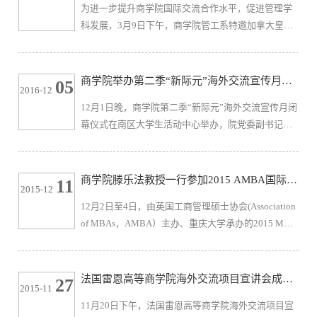
为进一步提升商学院国际交流合作水平，促进管理学
点，向同学们分析了当前大学生海外留学的发展趋
科发展，3月9日下午，商学院管工系特邀加拿大皇家
势。她简要介绍了欧洲、美国、澳洲、加拿大等地
科学院院士、美国工程院院士、加拿大工程院院士
区、国家排名世界前列的著名商科院校，并...
Keith W. Hipel教授做客商学院大讲堂，作题为
Technology and Policy Options for a Low-Emission
商学院举办第二季“新际元”海外交流宣传月闭
05
2016-12
Energy System in Canada的学术报告。报告会由商学
幕仪式
12月1日晚，商学院第二季“新际元”海外交流宣传月闭
院管工系主任曹文彬主持，副院长王育红、管工系教
幕仪式在南区大学生活动中心举办，院党委副书记、
师及管工、物流专业研究生等50余人到场聆听。报告
副院长窦新华，无锡新东方进修学校代表蒲朋伟，校
利用系统工程的思想与方法从世...
国际交流处学生交流科顾常扬老师出席本次活动。商
学院英语第二课堂优秀学员、各年级学生代表近200人
商学院滕乐法教授一行参加2015 AMBA国际认
11
2015-12
参加闭幕仪式。闭幕仪式上，商学院党委副书记、副
证亚太年会
12月2日至4日，由英国工商管理硕士协会(Association
院长窦新华发表讲话。她表示，学院开展“新际元”海
of MBAs，AMBA）主办、重庆大学承办的2015 MBA
外交流宣传月系列活动，一是希望同学们“走出去，感
教育国际认证和发展国际研讨会暨2015年亚太院长/主
受不一样的精彩”，在...
任大会在重庆大学成功举行。AMBA主席Andrew
Main Wilson、Professor Dr Peter Lorange、重庆大学副
法国雷恩高等商学院海外交流项目宣讲会成功
27
2015-11
校长黄宗明教授、浙江大学王重鸣教授等100名国内外
召开
11月20日下午，法国雷恩高等商学院海外交流项目宣
知名MBA教育专家出席大会开幕仪式。江南大学商学