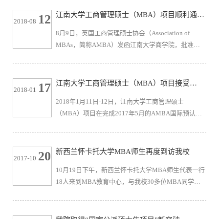
前列（Financial Times硕士排名全球第40名，欧洲商
江南大学工商管理硕士（MBA）项目顺利通过
12
2018-08
学院综合排名第28名，金融硕士全球排名22，管理硕
AMBA国际认证
8月9日，英国工商管理硕士协会（Association of
士全球排名35），拥有优质的师资，注重培养学生的
MBAs，简称AMBA）发函江南大学商学院，批准江
领导力和实践操作能力，赋予学生国际化的教学体
南大学工商管理硕士（MBA）项目通过AMBA国际认
验，就业发展前景优越。根据双方合...
证。至此，江南大学成为江苏省第2家、中国大陆第36
家、全球第258家通过AMBA国际认证的商学院。未
江南大学工商管理硕士（MBA）项目接受
17
2018-01
来，江南大学MBA项目可在AMBA认证体系内实现与
AMBA国际认证现场评估
2018年1月11日-12日，江南大学工商管理硕士
全球范围内MBA项目的学分互认、学员国际交流等，
（MBA）项目在完成2017年5月的AMBA国际预认证
这是我校商学教育国际化水平的里程碑。江南大学工
后，正式接受以AMBA国际认证委员会原主席Andrew
商管理硕士（MBA）项目于2014年底启动AMBA国
Lock教授为组长，AMBA国际顾问、浙江大学资深教
际...
授王重鸣、AMBA国际市场开发总监George Iliev先
新西兰怀卡托大学MBA师生再度到访我校
20
2017-10
生、AMBA国际认证委员会成员Carlos Ramos先生组
10月19日下午，新西兰怀卡托大学MBA师生代表一行
成的专家组的现场认证。江南大学校长陈坚教授会见
18人来到MBA教育中心，与我校30多位MBA同学一
了专家组一行并接受访谈，校党委书记朱拓教授百忙
起进行了互动交流，这是该校师生第二次到访。商学
之中抽出时间看望了认证专家，副校长徐岩教授出
院副院长、MBA教育中心主任武戈教授、招办主任孙
席...
君敏老师参加了活动，2017级MBA同学李娟担任主