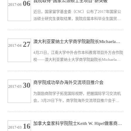
我院取得“国家公派硕士生项目”新突破
06
2017-06
持。武戈主任做开场致辞，热情欢迎怀卡托大学MBA
近日，国家留学基金委（CSC）公布了2017年国家公
师生再度来访，介绍了商学院和MBA教育中心的发展
派硕士研究生录取结果，我院应届本科毕业生国贸
概况，并对两校MBA项目未来有更多合作表达了期
1301李政熙、2015级管理科学与工程专业硕士研究生
望。同为MBA人，性情相投，交流开放而自然...
左文超被该项目录取，将分别赴英国杜伦大学、美国
拉马尔大学攻读硕士学位和进行联合培养，国家留学
澳大利亚蒙纳士大学商学院副院长Michaela
27
2017-04
基金委将资助一次往返国际旅费和规定期间的奖学
Rankin教授一行访问我院
4月25日，江南大学中外合作本科教育项目外方合作院
金。据统计，今年国家留学基金委（CSC）“国家公派
校——澳大利亚蒙纳士大学商学院副院长Michaela
硕士生项目”在全国共录取800人，其中大部分为应届
Rankin教授和Cherrie Zhu教授一行到访我院。院长滕
本科毕业生申请攻读硕士学位，少量...
乐法、副院长王育红等与来宾进行了热情友好的交流
与卓有成效的会谈，双方回顾了合作项目自2014年招
商学院成功举办海外交流项目推介会
30
2017-03
生以来的发展历程，滕院长对外方院校积极支持合作
为鼓励商院学子拓宽国际视野，把握国际学习交流机
项目顺利通过教育部合格评估及续期申请表示衷心感
会，3月29日下午，商学院海外交流项目推介会于
谢，Michaela Rankin教授对合作项目顺利续期获批表
2D108教室成功举办。院党委副书记、副院长李荣
达了良好祝愿，双方就教师互...
华、分管海外交流工作的辅导员王璁、无锡百思特国
际教育留学咨询师谢桂珍出席活动。推介会上，无锡
加拿大皇家科学院院士Keith W. Hipel做客商学
16
2017-03
百思特国际教育留学咨询师谢桂珍结合商科学生特
院大讲堂