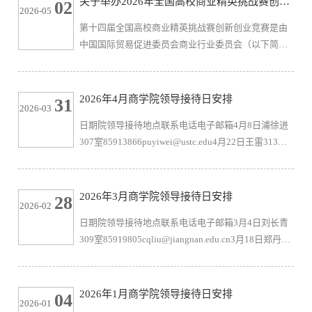
关于举办2026年全国高校商业精英挑战赛创新
02
2026-05
年5月6
创业竞赛营销模拟决策赛道江苏省赛的通知
第十四届全国高校商业精英挑战赛创新创业竞赛是由
中国国际贸易促进委员会商业行业委员会（以下简称
“中国贸促会商业行业委员会”）牵头主办的学科竞赛
活动。根据文件《关于举办2026年全国高校商业精英
挑战赛创新创业竞赛的通知》（商贸促字〔2026〕8
2026年4月商学院领导接待日安排
31
2026-03
号），为了更好地组织本次竞赛活动，扩大竞赛影响
日期院领导接待地点联系电话电子邮箱4月8日浦徐进
力，经主办单位研究，决定举办2026年全国高校商业
307室85913866puyiwei@ustc.edu4月22日王雷313室
精英挑战赛创新创业竞赛营销模拟决策赛道江苏省
85321171wanglei0663@163.com1、接待时间：上午
赛。现将有关事项通知如下:一、...
8：30-10：302、接访方式：来访、电子邮件等 院
办 2026年3月31
2026年3月商学院领导接待日安排
28
2026-02
日期院领导接待地点联系电话电子邮箱3月4日刘长青
309室85919805cqliu@jiangnan.edu.cn3月18日郑丹丹
311室85913610zdd@jiangnan.edu.cn1、接待时间：上
午8：30-10：302、接访方式：来访、电子邮件等 院
办 2026年2月28
2026年1月商学院领导接待日安排
04
2026-01