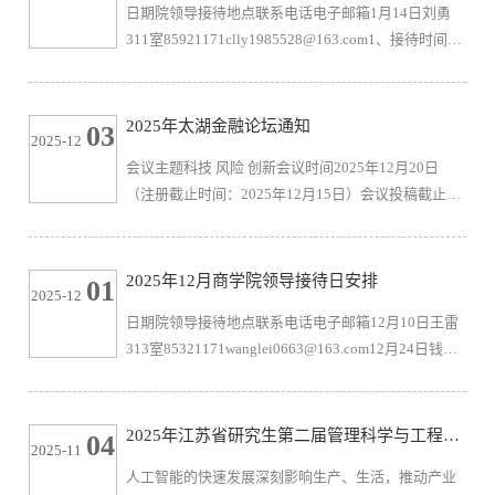
日期院领导接待地点联系电话电子邮箱1月14日刘勇
311室85921171clly1985528@163.com1、接待时间：
上午8：30-10：302、接访方式：来访、电子邮件等
院 办 2026年1月4
2025年太湖金融论坛通知
03
2025-12
会议主题科技 风险 创新会议时间2025年12月20日
（注册截止时间：2025年12月15日）会议投稿截止日
期2025年12月10日论文录用通知时间2025年12月14日
会议地点中国 • 无锡 • 江南大学商学院一、会议背景
中央金融工作会议明确提出要加快建设金融强国，并
2025年12月商学院领导接待日安排
01
2025-12
着力做好科技金融、绿色金融、普惠金融、养老金
日期院领导接待地点联系电话电子邮箱12月10日王雷
融、数字金融“五篇大文章”。面对人工智能带来的深
313室85321171wanglei0663@163.com12月24日钱吴
刻变革，这不仅是建设中国特色现代金融体系的战略
永313室85919826qianyijiaemail@163.com1、接待时
抓手，更是深度融合智能技术...
间：上午8：30-10：302、接访方式：来访、电子邮件
等 院 办 2025年
2025年江苏省研究生第二届管理科学与工程学
04
2025-11
12月1
术创新大赛征文通知（第二轮）
人工智能的快速发展深刻影响生产、生活，推动产业