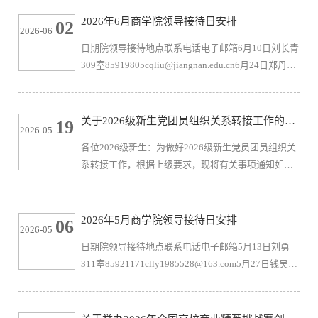
2026年6月商学院领导接待日安排
02
2026-06
日期院领导接待地点联系电话电子邮箱6月10日刘长青
309室85919805cqliu@jiangnan.edu.cn6月24日郑丹丹
311室85913610zdd@jiangnan.edu.cn1、接待时间：上
午8：30-10：302、接访方式：来访、电子邮件等 院
办 2026年6月1
关于2026级新生党团员组织关系转接工作的通
19
2026-05
知
各位2026级新生：为做好2026级新生党员团员组织关
系转接工作，根据上级要求，现将有关事项通知如
下：一、党组织关系转接1、党员组织关系在江苏省内
的考生，直接通过全国党员管理信息系统组织关系转
接子系统进行网上转接，无需再开具纸质介绍信。2、
2026年5月商学院领导接待日安排
06
2026-05
党员组织关系在江苏省外的考生，既要通过全国党员
日期院领导接待地点联系电话电子邮箱5月13日刘勇
管理信息系统组织关系转接子系统进行网上转接，又
311室85921171clly1985528@163.com5月27日钱吴永
要由具有全国范围内直接相互转移组织关系权限的党
313室85919826qianyijiaemail@163.com1、接待时
组织开具纸质介绍信，介绍信抬...
间：上午8：30-10：302、接访方式：来访、电子邮件
等 院 办 2026