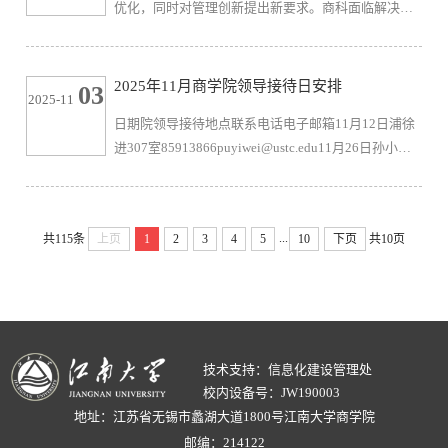
优化，同时对管理创新提出新要求。商科面临解决新
技术和新方法所带来的经济管理新问题的挑战，也迎
来改进研究范式、丰富理论体系的机遇。通过举办赛
事，可以加强相关重要议题的研究与讨论，更好地应
2025年11月商学院领导接待日安排
03
2025-11
对挑战、把握机遇。本次大赛的举办有助于促进广大
日期院领导接待地点联系电话电子邮箱11月12日浦徐
研究生对人工智能赋能产业发展与管理创新的认识与
进307室85913866puyiwei@ustc.edu11月26日孙小芳
思考，产出有价值的理论与实践成果，增进学术交
311室8591361082031091@qq.com1、接待时间：上
流，推进学术创新。大赛制定相关...
午8：30-10：302、接访方式：来访、电子邮件等 院
办 2025年11月3
...
共115条
上页
1
2
3
4
5
10
下页
共10页
技术支持：信息化建设管理处
校内设备号：JW190003
地址：江苏省无锡市蠡湖大道1800号江南大学商学院
邮编：214122