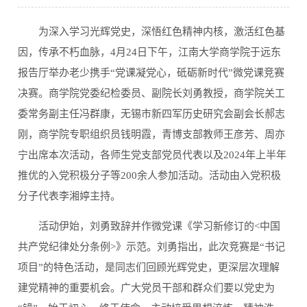
为深入学习光辉党史，深悟红色精神内核，激活红色基
因，传承不朽血脉，4月24日下午，江南大学商学院于远东
报告厅举办老少携手“党课凝党心，砥砺新时代”微党课竞赛
决赛。商学院党委纪检委员、副院长刘勇教授，商学院关工
委常务副主任冯群康，无锡市新四军历史研究会副会长郝志
刚，商学院专职组织员钱明霞，青博支部教师王彦芳、周亦
宁出席本次活动，各师生党支部党员代表以及2024年上半年
推优的入党积极分子等200余人参加活动。活动由入党积极
分子代表李湘婷主持。
活动伊始，刘勇致辞并作微党课《学习新修订的<中国
共产党纪律处分条例>》示范。刘勇指出，此次竞赛是“书记
项目”的特色活动，是同志们回顾光辉党史，更深层次理解
建党精神的重要机会。广大党员干部和群众们要以党史为