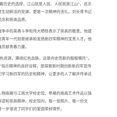
着历史的选择，江山就是人民、人民就是江山”，这次
堂生动鲜活的党课，更是一次精神的洗礼。刘长青书记
信念和崇高品质。
战争中的英勇斗争和伟大牺牲表示了崇高的敬意。他提
而青年一代则是继承和发扬新四军精神的宝贵人才。他
强贡献青春力量。
红色资源，赓续红色血脉，这是向史而新的殷殷嘱托”。
”指示精神的良好诠释，是探索新时期创新新四军宣传
们学习新四军的历史和精神，让更多的人了解并传承这
人物画展与江南大学校史馆。参展的烙画艺术作品以独
事迹和崇高精神。校史馆内，每一张照片、每一份文
进一步增进了同学们的爱国荣校情怀。