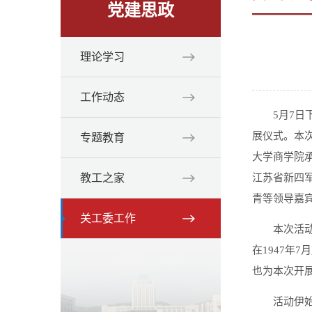
党建思政
理论学习
工作动态
5月7
展仪式。本
专题教育
大学商学院
教工之家
江苏省新四
青等领导嘉
关工委工作
本次活
在1947
也为本次开
活动伊