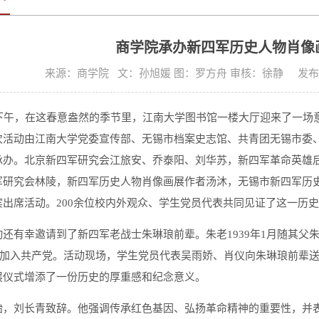
商学院承办新四军历史人物肖像
来源：商学院 文：孙旭媛 图：罗方舟 审核：徐静 发布时间:
日下午，在这春意盎然的季节里，江南大学图书馆一楼大厅迎来了一场
次活动由江南大学党委宣传部、无锡市档案史志馆、共青团无锡市委
承办。北京新四军研究会江旅安、乔泰阳、刘华苏，新四军革命英雄
军研究会林陵，新四军历史人物肖像画展作者汤沐，无锡市新四军历
宾出席活动。200余位校内外观众、学生党员代表共同见证了这一历
动还有幸邀请到了新四军老战士朱琳琅前辈。朱老1939年1月随其
年7月加入共产党。活动现场，学生党员代表吴雨娇、肖仪向朱琳琅前
展仪式增添了一份历史的厚重感和纪念意义。
始，刘长青致辞。他强调传承红色基因、弘扬革命精神的重要性，并