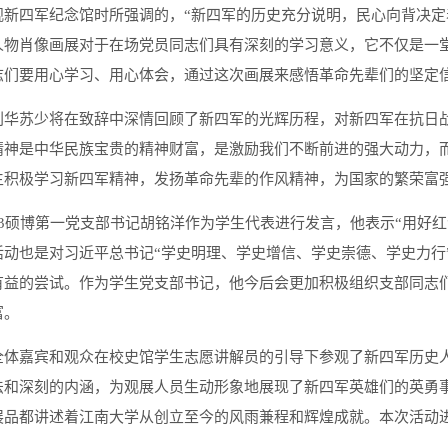
观新四军纪念馆时所强调的，“新四军的历史充分说明，民心向背决定
人物肖像画展对于在场党员同志们具有深刻的学习意义，它不仅是一
志们要用心学习、用心体会，通过这次画展来感悟革命先辈们的坚定
刘华苏少将在致辞中深情回顾了新四军的光辉历程，对新四军在抗日
精神是中华民族宝贵的精神财富，是激励我们不断前进的强大动力，
生积极学习新四军精神，发扬革命先辈的作风精神，为国家的繁荣富
23硕博第一党支部书记胡铭洋作为学生代表进行发言，他表示“用好
活动也是对习近平总书记“学史明理、学史增信、学史崇德、学史力行
有益的尝试。作为学生党支部书记，他今后会更加积极组织支部同志
富。
全体嘉宾和观众在校史馆学生志愿讲解员的引导下参观了新四军历史
法和深刻的内涵，为观展人员生动形象地展现了新四军英雄们的英勇
展品都讲述着江南大学从创立至今的风雨兼程和辉煌成就。本次活动