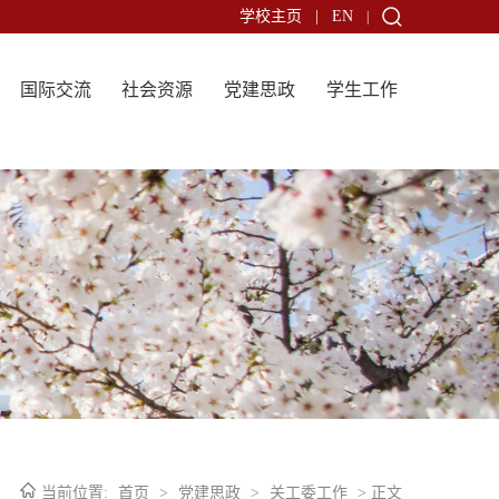
学校主页
|
EN
|
国际交流
社会资源
党建思政
学生工作
当前位置:
首页
>
党建思政
>
关工委工作
> 正文