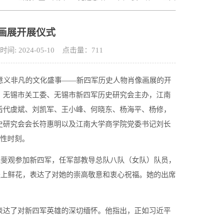
画展开展仪式
 2024-05-10 点击量：
711
意义非凡的文化盛事——新四军历史人物肖像画展的开
、无锡市关工委、无锡市新四军历史研究会主办，江南
后代虞斌、刘凯军、王小峰、何晓东、杨海平、杨修，
史研究会会长符惠明以及江南大学商学院党委书记刘长
史性时刻。
父朱斐观参加新四军，任军部教导总队八队（女队）队员，
辈送上鲜花，表达了对她的崇高敬意和衷心祝福。她的出席
表达了对新四军英雄的深切缅怀。他指出，正如习近平