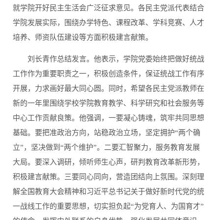
就学院开好民主生活会广泛征求意见。各民主党派代表结合
学院发展实际，围绕办学特色、课程改革、学科竞赛、人才
培养、师资队伍建设等方面积极建言献策。
刘长青作总结发言。他表示，学院党委始终把做好统战
工作作为重要职责之一，积极创造条件，保证统战工作有序
开展，力求画好最大同心圆。同时，希望各民主党派教师在
新的一年里围绕学校学院教育教学、科学研究和社会服务等
中心工作贡献良策。他强调，一要凝心铸魂，筑牢共同思想
基础。要把准政治方向，站稳政治立场，坚定拥护“两个确
立”，坚决做到“两个维护”。二要汇智聚力，服务教育发展
大局。要深入调研，倾听师生心声，研判教育改革新形势，
积极建言献策。三要同心同向，营造团结向上氛围。深刻理
解全国教育大会精神和习近平总书记关于做好新时代党的统
一战线工作的重要思想，切实担负起“为党育人、为国育才”