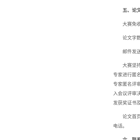
五、论
大赛免收
论文字
邮件发送
大赛坚
专家进行匿
专家匿名评
入会议评审
发获奖证书
论文首
电话。
六、联