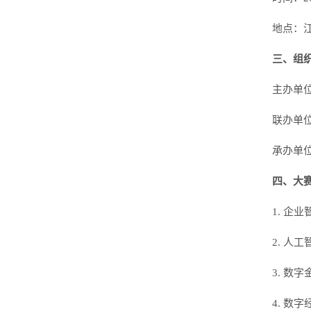
地点：江
三、组
主办单
联办单
承办单
四、大
1. 企
2. 人
3. 数字
4. 数字