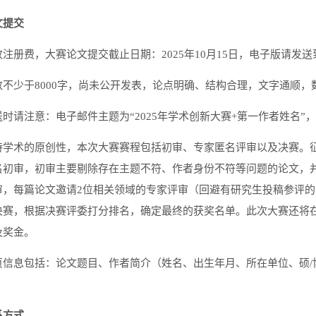
文提交
注册费，大赛论文提交截止日期：2025年10月15日，电子版请发送到：cxds@
数不少于8000字，尚未公开发表，论点明确、结构合理，文字通顺，
时请注意：电子邮件主题为“2025年学术创新大赛+第一作者姓名”
持学术的原创性，本次大赛赛程包括初审、专家匿名评审以及决赛。
名初审，初审主要剔除存在主题不符、作者身份不符等问题的论文，
审，每篇论文邀请2位相关领域的专家评审（回避有研究生投稿参评
决赛，根据决赛评委打分排名，确定最终的获奖名单。此次大赛还将
及奖金。
页信息包括：论文题目、作者简介（姓名、出生年月、所在单位、硕/
系方式