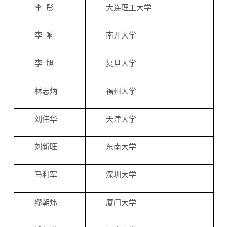
李 彤
大连理工大学
李 响
南开大学
李 旭
复旦大学
林志炳
福州大学
刘伟华
天津大学
刘新旺
东南大学
马利军
深圳大学
缪朝炜
厦门大学