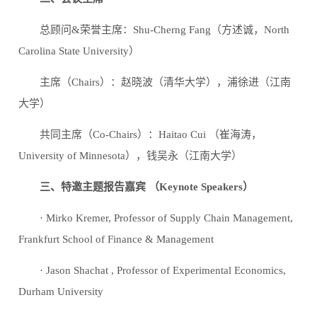
总顾问&荣誉主席：Shu-Cherng Fang（方述诚，North
Carolina State University）
主席（Chairs）：赵晓波（清华大学），浦徐进（江南
大学）
共同主席（Co-Chairs）：Haitao Cui （崔海涛，
University of Minnesota），钱吴永（江南大学）
三、特邀主题报告嘉宾 （Keynote Speakers）
· Mirko Kremer, Professor of Supply Chain Management,
Frankfurt School of Finance & Management
· Jason Shachat , Professor of Experimental Economics,
Durham University