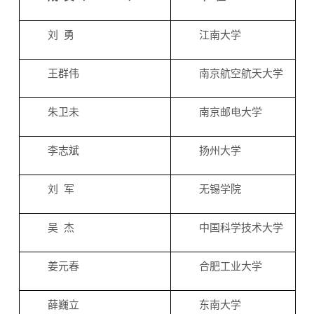
刘 勇
江南大学
王群伟
南京航空航天大学
朱卫未
南京邮电大学
李志斌
扬州大学
刘 军
无锡学院
吴 杰
中国科学技术大学
姜元春
合肥工业大学
薛巍立
东南大学