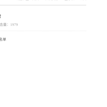
会
点击量：
1979
名单
）