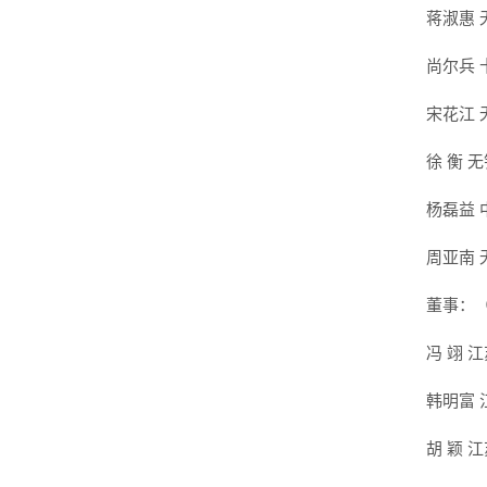
蒋淑惠
尚尔兵
宋花江
徐 衡 
杨磊益
周亚南
董事：
冯 翊 
韩明富
胡 颖 