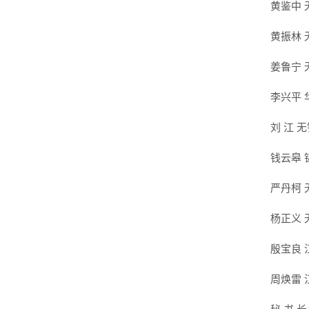
黄鉴中
黄振林
姜鲁宁
李兴平
刘 江 
钱云皋
严丹柯
杨正义
殷宝良
周焕雷