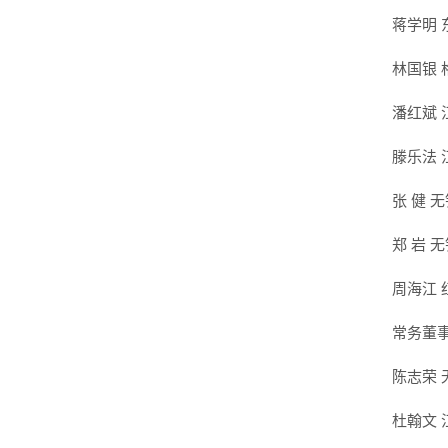
蒋学明
林国银
潘红斌
滕乐法
张 健 
郑 岩 
周海江
常务董
陈志荣
杜翰文