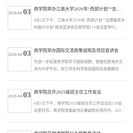
料采购、工厂生产到最终产品包装的全流程，并与企
商学院举办江南大学2026年“西部计划”“志愿
03
2026-04
业管理层围绕国际市场竞争、当前行业面临的挑战与
服务乡村振兴计划”宣讲会
4月1日下午，江南大学2026年“西部计划”“志愿服务乡
机遇等问题进行了深入探讨，尤其是在原材料和人工
村振兴计划”首场宣讲会在商学院116会议室举行。无
价格上涨的背景下，如何通过提高规范化管理、提升
锡市滨湖区团区委副书记肖江、商学院党委副书记兼
品质和形象来应对价格内卷。此...
副院长郑丹丹、校团委副书记王园园出席活动，西部
计划宣讲团成员、西部计划志愿者和60余名2026届应
商学院举办国际交流政策说明及项目宣讲会
03
2026-04
届毕业生代表参加了此次活动。活动由商学院研究生
为进一步拓宽商学院学子国际视野，搭建优质海外交
许经欣主持。郑丹丹代表学院对到场嘉宾和师生表示
流与升学平台，助力学生科学规划国际化发展路径，4
欢迎，并指出西部计划实施23年来，江南大学已派出
月1日，江南大学商学院正式启动国际交流月首场活动
1243名志愿者扎根基层、服...
——国际交流政策说明及项目宣讲会。宣讲会由商学
院国际交流秘书刘舒皎主持。会上，刘舒皎首先对商
商学院召开2025级班主任工作会议
03
2026-04
学院国际交流学生工作进行总体介绍。她鼓励同学们
4月1日下午，商学院2025级班主任工作会议在118会
以海外游学为契机，积极参与访学、本硕联合培养等
议室召开。商学院党委副书记兼副院长郑丹丹、2025
多元交流项目。近年来，学院已构建覆盖大一至大四
级班主任、辅导员及班长、学习委员参加会议，会议
的全链条服务体系，依托合作...
由辅导员王瑞生主持。为进一步加强班级学风建设，
学院制定了《江南大学商学院班级学风建设目标责任