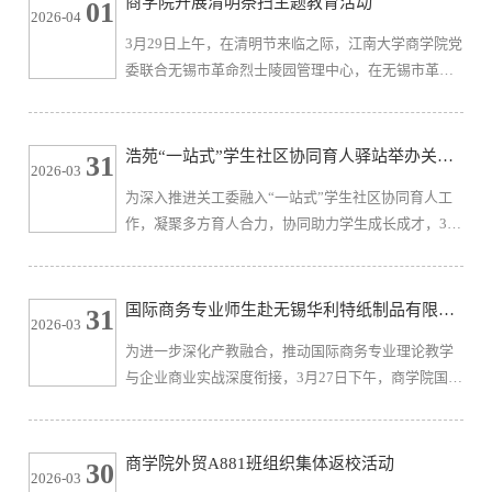
商学院开展清明祭扫主题教育活动
01
2026-04
书》。王瑞生围绕思想建设、学业管理、能力提升、
3月29日上午，在清明节来临之际，江南大学商学院党
学习促进、宿舍建设、心理健康及最终建设成果等方
委联合无锡市革命烈士陵园管理中心，在无锡市革命
面对“责任书”进行了解读，并用可视化数据展示了
烈士陵园举行“缅怀革命先烈，传承红色基因”清明祭
2025级各班到课率、挂科率、四六...
扫主题教育活动。江南大学关工委副秘书长吴骥一，
商学院党委书记刘长青，离退休第一党支部书记徐立
浩苑“一站式”学生社区协同育人驿站举办关爱
31
2026-03
青，无锡市革命烈士陵园管理中心主任张新闻，商学
助力活动
为深入推进关工委融入“一站式”学生社区协同育人工
院学工办主任兼分团委书记王璁，以及商学院师生党
作，凝聚多方育人合力，协同助力学生成长成才，3月
员、关工委代表，第29期预备党员培训班、青马工程
28日下午，浩苑“一站式”学生社区协同育人驿站关爱
培训班学员，“孙冶方”“瞿...
助力活动在浩苑“一站式”学生社区举办。江南大学关
工委副秘书长黄正明，商学院关工委常务副主任冯群
国际商务专业师生赴无锡华利特纸制品有限公
31
2026-03
康及关工委教师曹炳汝、强心宇，马克思主义学院关
司开展访企调研
为进一步深化产教融合，推动国际商务专业理论教学
工委主任张铁根、常务副主任张云霞，法学院关工委
与企业商业实战深度衔接，3月27日下午，商学院国际
主任顾云艳、常务副主任杨杰，外国语学院关工委主
商务专业硕士（MIB）师生前往无锡华利特纸制品有
任滕飞以及各学院相关工...
限公司开展访企调研。师生深入企业生产一线，围绕
产业自动化转型、环境经济政策、海外产能布局等行
商学院外贸A881班组织集体返校活动
30
2026-03
业热点问题，与企业管理层进行了深度交流与研讨。