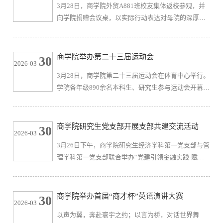
3月28日，商学院外贸A881班校友集体返校参观，并
无锡华利特纸制品有限公司成立于2011年7月28日，
向学院捐赠会议桌，以实际行动表达对母院的深厚情
坐落于江苏省无锡市硕放华友东路，厂区面积约4万平
谊。商学院党委书记刘长青出席座谈交流活动。座谈
方米。企业专注于环保纸袋、塑...
会上，刘长青代表学院对校友们返校表示热烈欢迎，
对校友们长期以来关心支持学院发展表示衷心的感
商学院举办第二十三届运动会
30
2026-03
谢。他指出，校友是学院最宝贵的财富，学院的发展
3月28日，商学院第二十三届运动会在体育中心举行。
离不开广大校友的鼎力支持，希望大家常回家看看，
学院各年级890余名本科生、研究生参与运动会开幕式
继续为学院建设发展贡献智慧和力量。校友代表在发
方阵表演，504名学生运动员参赛。商学院党委书记刘
言中深情回顾了在母校求学时的美好...
长青、副院长刘勇、各班班主任代表以及学工办全体
辅导员参加开幕式。开幕式上，商学院副院长刘勇致
商学院研究生党支部开展支部共建交流活动
30
2026-03
开幕词。他表示，过去一年，商学院体育交出了一份
3月26日下午，商学院研究生经济学科第一党支部与管
令人振奋的答卷——连续两年蝉联“何振梁杯”，校运
理学科第一党支部联合举办“党建引领金融实践·赋能
会包揽团体、男子、女子总积分第一。他指出，“三个
经济学科成长”主题支部共建交流活动。活动邀请财通
第一”不是偶然的爆发，...
证券无锡营业部总经理李天松、合规岗陈慧姝、支持
岗胡坚强、财顾岗张佳涛、商学院实习生于跃莅临分
商学院举办首届“商才杯”英语演讲大赛
30
2026-03
享。商学院党建工作辅导员孙旭媛及全体25级研究生
以声为翼，奔赴寰宇之约；以言为桥，对话世界舞
党员参加，以党建为纽带，搭建校企交流平台，助力