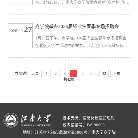
台。3月25日，江南大学商学院举办首届“商才杯”英语
学子夯实金融知识、明晰职业方向。交流会上，李天
演讲大赛。大赛旨在营造浓厚的校园英语文化氛围，
松围绕两大主题展开分享。...
着力提升商科学子的英语应用能力。本次大赛共有来
自MBA、大数据管理与应用、金融学、数字经济、工
商学院举办2026届毕业生春季专场招聘会
27
2026-03
商管理（中外合作办学）等专业的10名本科及硕士学
3月25日下午，商学院2026届毕业生春季专场招聘会
生参与。学院党委副书记兼副院长郑丹丹出席活动。
在北区大学生活动中心举办。江苏金山环保科技有限
商学院客座教授Frans Greidanus、外国语学院教授龚
公司、苏州顺丰速运有限公司、中信证券、国联证券
晓斌、新东方前途出国资深导师...
等68家知名企业应邀参会，提供对口岗位共计1600余
个。商学院院长浦徐进、院党委副书记兼副院长郑丹
...
共495条
上页
1
2
3
4
5
6
42
下页
丹、毕业年级辅导员及2026届毕业生参加招聘会。招
共42页
聘会期间，浦徐进与用人单位及毕业生亲切交流，向
企业长期以来对学院就业工作的支持表示感谢，并勉
励毕业生立足自身优势，把握行业...
技术支持：信息化建设管理处
校内设备号：JW190003
地址：江苏省无锡市蠡湖大道1800号江南大学商学院