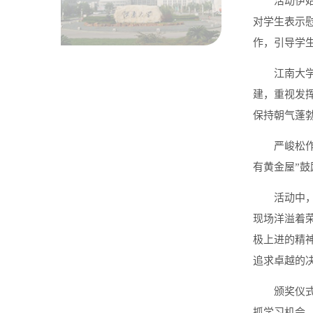
活动伊
对学生表示
作，引导学
江南大
建，重视发
保持朝气蓬
严峻松
有黄金屋”
活动中
现场洋溢着
极上进的精
追求卓越的
颁奖仪
抓学习机会