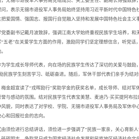
始，无锡市退役军人事务局党组成员、关工委主任、副局长傅强致辞
慰问，表示无锡市退役军人事务局始终坚持用习近平新时代中国特色
生把爱国情、强国志、报国行自觉融入坚持和发展中国特色社会主义
学党委副书记戴月波致辞，强调江南大学始终重视民族学生培养，和
挥“五老”在关爱学生方面的作用，激励同学们坚定理想信念，听党话
勃。
作为学生成长导师代表，向在场的民族学生传达了深切的关爱与鼓励
鼓励民族学生刻苦学习、砥砺奋进。随后，军休干部代表们亲手为结对
，梅金超宣读了“戎晖励行”奖助学金的获奖名单，成长导师、结对军
荣誉与感动的氛围。结对民族学生代表宝美慧、麦迪乃·买买提阿布拉
神风貌，同时表达了对学校、学院、无锡市退役军人事务局及军休中
决心和回报社会的志向。
式由须俭进行总结讲话，须俭进一步强调了“民族一家亲，关心育新人
，砥砺明志，争取早日成为国家经济社会发展和民族地区经济社会文