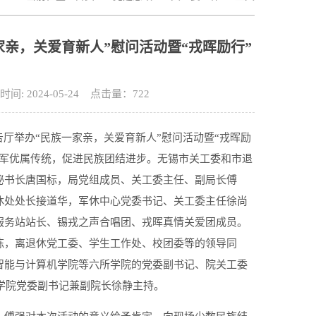
亲，关爱育新人”慰问活动暨“戎晖励行”
 2024-05-24 点击量：
722
告厅举办“民族一家亲，关爱育新人”慰问活动暨“戎晖励
拥军优属传统，促进民族团结进步。无锡市关工委和市退
秘书长唐国标，局党组成员、关工委主任、副局长傅
休处处长接道华，军休中心党委书记、关工委主任徐尚
服务站站长、锡戎之声合唱团、戎晖真情关爱团成员。
栋，离退休党工委、学生工作处、校团委等的领导同
智能与计算机学院等六所学院的党委副书记、院关工委
商学院党委副书记兼副院长徐静主持。