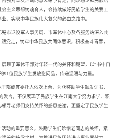
，傅强对本次活动的意义给予肯定，向现场少数民族结
社会主义思想铸魂育人，会持续做好民族学生的关爱工
事业、实现中华民族伟大复兴的必由之路中。
无锡市退役军人事务局、市军休中心及各服务站深入共
，跟党走，铸牢中华民族共同体意识，积极奋斗青春，
，展现了军休干部对年轻一代的关怀和期望，以“书中自
的91位民族学生发放慰问品，传递温暖与力量。
休干部或其委托人依次上台，为获奖助学生颁发证书，
的发言，不仅展现了民族学生在江南大学努力求学、积
心领导老师们支持关怀的感恩感谢，更坚定了民族学生
”活动的重要意义，鼓励学生们珍惜老同志的关怀，紧
化建设的栋梁之材，为推进民族团结进步事业贡献力