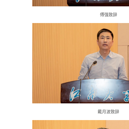
傅强致辞
戴月波致辞