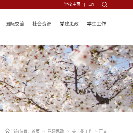
学校主页
|
EN
|
国际交流
社会资源
党建思政
学生工作
当前位置:
首页
>
党建思政
>
关工委工作
> 正文