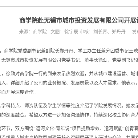
商学院赴无锡市城市投资发展有限公司开展
来源：商学院 文图：徐宇辰 审核：刘长青、郑丹丹 发布时间:
5日，商学院党委副书记兼副院长郑丹丹、学工办主任兼分团委书记王
。无锡市城市投资发展有限公司党委书记、董事长徐劲，党委副书记
上，徐劲对商学院一行的到来表示热烈欢迎，并从城市建设运营、城
切入，详细介绍了公司的业务概况、发展愿景以及人才需求。他表示
方面开展深度合作。
从学科特点、师资队伍及学生学情等维度介绍了学院发展情况。她表
展的深度融合。希望双方进一步加强沟通协作，持续深化校企协同育
流环节，双方围绕“运河文化·青年说”项目提质增效、运河赋能“创青
河沿线重点城市高校联盟创建等核心议题展开深入研讨与交流，共同