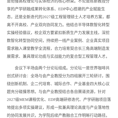
是衔接高校理论与实体经济的核心桥梁。不论是陈新教授分
享的产学研融成果转化体系、EDP中心搭建的产业赋能生
态，还是全新迭代的2027级工程管理硕士人才培养方案，都
离不开高校、产业双向协同发力。他结合半导体数智化转型
实操经验倡议，校企双方要紧扣新质生产力发展主线，深挖
数智化转型协同空间，持续把一线产业案例、企业真实项目
需求融入课堂教学全流程，合力培育契合长三角高端制造发
展需求、兼具理论功底与实战能力的复合型工程管理人才。
会议下半场由两个分论坛组成。分论坛一是世界咖啡共
创式研讨会：全场与会产业教授分为四组展开三轮研讨，围
绕创新机制、企二代培育、城际合作、产业基金四大核心议
题充分碰撞思想。与会产业教授结合各自赛道资源，针对
2027级MEM课程优化、EDP高端研修迭代、产学研融项目落
地提出多项实操建议，形成一批兼具理论高度与产业落地性
的协同发展共识，为学院后续产教融合工作明晰行动路径。