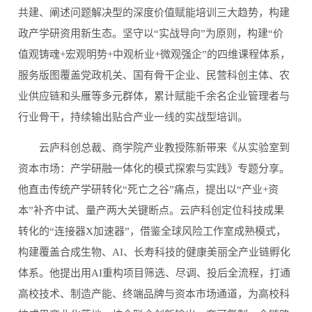
共建、阐述问题解决型的深度价值赋能培训三大趋势，构建
政产学研资用新生态。坚守以“实战导向”为原则，构建“价
值观铸魂+宏观明势+中观析业+微观强企”的四维课程体系，
服务版图覆盖党政机关、国有骨干企业、民营科创主体、农
业供应链和头雁等多元群体，累计赋能千余名企业管理者与
行业骨干，持续输出贴合产业一线的实战型培训。
云庐科创总裁、商学院产业教授陈新带来《从实验室到
资本市场：产学研融一体化的模式探索与实践》专题分享。
他直击传统产学研转化“死亡之谷”痛点，提出以“产业+资
本”补齐中试、量产两大关键断点。云庐科创定位科技成果
转化的“连接器X加速器”，借鉴全球风险工作室成熟模式，
构建覆盖合成生物、AI、长寿科技的健康美丽全产业链孵化
体系。他提出用AI重构项目筛选、尽调、投后全流程，打通
高校技术、制造产能、终端品牌与资本市场通道，为高校科