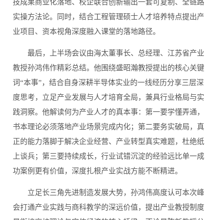
技成果商业化落地、校企联合创新输出一套可复制、全链路
实操方法论。同时，结合工程管理硕士人才培养特点提出产
业项目、资本视角深度融入课堂的落地路径。
最后，上半场会议由海太董事长、总经理、江苏省产业
教授孙鸿伟作精彩总结。他围绕盛昭瀚教授提出的核心关键
词“本事”，结合自身深耕半导体实业的一线经历分享三层深
度思考，立足产业发展与人才培育全局，兼具行业格局与实
践洞察。他解读何为产业人才的真本事：第一要学懂弄通，
书本理论必须落地产业场景完成内化；第二要务实破局，真
正的能力落脚于解决企业经营、产业转型真实难题，杜绝纸
上谈兵；第三要持续成长，行业试错沉淀的经验远比单一成
功案例更有价值，深度扎根产业实战方能不断精进。
立足长三角先进制造发展大势，孙鸿伟高度认可本次峰
会打通产业实践与商科教学的深远价值，提出产业教授制度