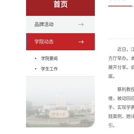
首页
品牌活动
学院动态
近日，江
方厅举办。
学院要闻
展开分享。
学生工作
座。
蔡利教
维，被动回
手、实现学
践案例，她
引。