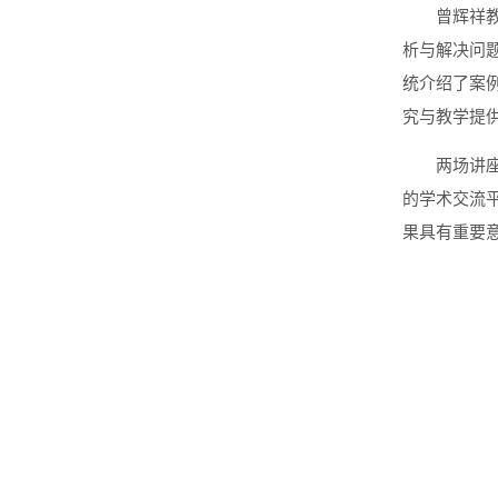
曾辉祥教
析与解决问
统介绍了案
究与教学提
两场讲
的学术交流
果具有重要