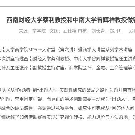
西南财经大学蔡利教授和中南大学曾辉祥教授做客
来源：商学院 文图：武仕裕 审核：刘长青、郑丹丹 发布时间:
南大学商学院MPAcc大讲堂（第六讲）暨商学大讲堂系列学术讲座（第
本次讲座特邀西南财经大学蔡利教授、中南大学曾辉祥教授担任主讲嘉
会计系主任张泽南副教授主持讲座。商学院会计、金融、工商管理等专
授以《从“解题者”到“出题人”：实践性研究的破局之路》为题开启首
应问题、套用固定框架，而真正的学术创新需要主动成为“出题人”，
赛融合的破局路径，强调通过竞赛平台，研究生可完成从“回答他人问
详细拆解了如何借助赛事实现研究视角转换、能力进阶与方法落地，