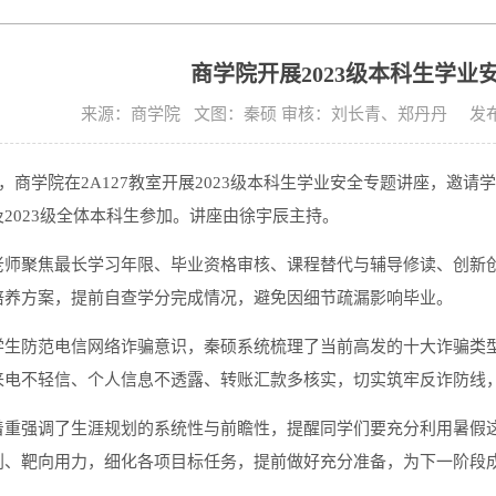
商学院开展2023级本科生学业
来源：商学院 文图：秦硕 审核：刘长青、郑丹丹 发布时间:
日，商学院在2A127教室开展2023级本科生学业安全专题讲座，邀
2023级全体本科生参加。讲座由徐宇辰主持。
老师聚焦最长学习年限、毕业资格审核、课程替代与辅导修读、创新
培养方案，提前自查学分完成情况，避免因细节疏漏影响毕业。
学生防范电信网络诈骗意识，秦硕系统梳理了当前高发的十大诈骗类型
来电不轻信、个人信息不透露、转账汇款多核实，切实筑牢反诈防线
着重强调了生涯规划的系统性与前瞻性，提醒同学们要充分利用暑假
划、靶向用力，细化各项目标任务，提前做好充分准备，为下一阶段