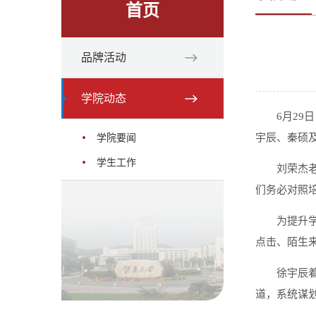
首页
品牌活动
学院动态
6月29
宇辰、秦硕及
学院要闻
学生工作
刘荣杰
们务必对照
为提升
点击、陌生
徐宇辰
道，系统谋