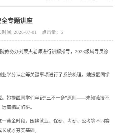
安全专题讲座
 2026-07-01 点击量：
6
请学院教务办刘荣杰老师进行讲解指导，2023级辅导员徐
创业学分认定等关键事项进行了系统梳理。她提醒同学
。她提醒同学们牢记“三不一多”原则——未知链接不
，远离骗局陷阱。
这一黄金时段，围绕就业、保研、考研、公考等不同赛
成长成才夯实基础。