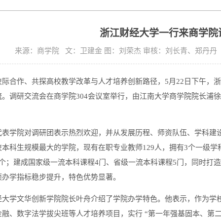
浙江财经大学一行来商学院
来源：商学院 文：卫建金 图：刘荣杰 审核：刘长青、郑丹丹 发布
校际合作、共探高校教学改革与人才培养创新路径，5月22日下午，
流。调研交流会在商学院304会议室举行，由江南大学商学院院长浦
。
代表学院对调研团表示热烈欢迎，并从发展历程、师资队伍、学科建
本科生规模最大的学院，现有在职专业教师129人，拥有3个一级学
个；建成国家级一流本科课程4门、省级一流本科课程5门，同时打造了 “
项办学指标稳步提升，特色优势显著。
经大学文华创新学院院长叶舟介绍了学院办学特色。他表示，作为学
金融、数字法学拔尖班等人才培养项目，实行 “第一年强基固本、第二