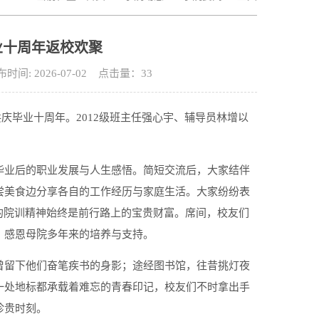
业十周年返校欢聚
 2026-07-02 点击量：
33
共庆毕业十周年。2012级班主任强心宇、辅导员林增以
毕业后的职业发展与人生感悟。简短交流后，大家结伴
尝美食边分享各自的工作经历与家庭生活。大家纷纷表
的院训精神始终是前行路上的宝贵财富。席间，校友们
，感恩母院多年来的培养与支持。
曾留下他们奋笔疾书的身影；途经图书馆，往昔挑灯夜
一处地标都承载着难忘的青春印记，校友们不时拿出手
珍贵时刻。