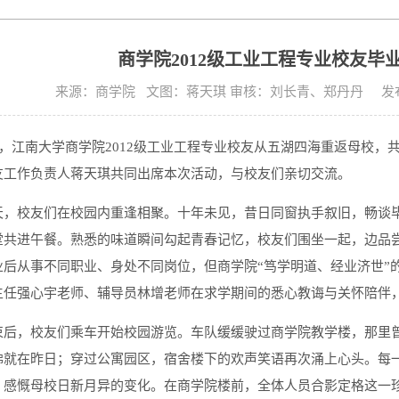
商学院2012级工业工程专业校友毕
来源：商学院 文图：蒋天琪 审核：刘长青、郑丹丹 发布时间:
日，江南大学商学院2012级工业工程专业校友从五湖四海重返母校，
友工作负责人蒋天琪共同出席本次活动，与校友们亲切交流。
天，校友们在校园内重逢相聚。十年未见，昔日同窗执手叙旧，畅谈
堂共进午餐。熟悉的味道瞬间勾起青春记忆，校友们围坐一起，边品
业后从事不同职业、身处不同岗位，但商学院“笃学明道、经业济世”
主任强心宇老师、辅导员林增老师在求学期间的悉心教诲与关怀陪伴
束后，校友们乘车开始校园游览。车队缓缓驶过商学院教学楼，那里
佛就在昨日；穿过公寓园区，宿舍楼下的欢声笑语再次涌上心头。每
，感慨母校日新月异的变化。在商学院楼前，全体人员合影定格这一