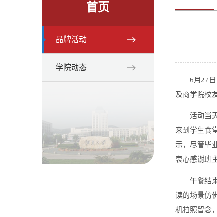
首页
品牌活动
学院动态
6月27
及商学院校
活动当
来到学生食
示，尽管毕
衷心感谢班
午餐结
读的场景仿
机拍照留念