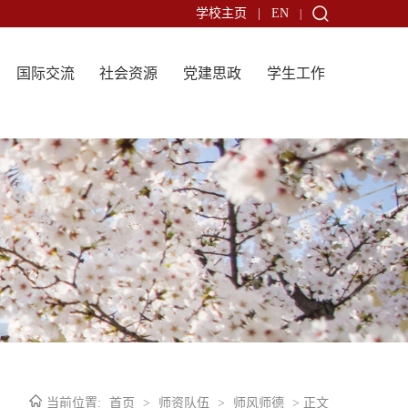
学校主页
|
EN
|
国际交流
社会资源
党建思政
学生工作
当前位置:
首页
>
师资队伍
>
师风师德
> 正文