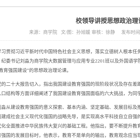
校领导讲授思想政治理
来源：商学院 文/图：孙旭媛 审核：徐静 发布时间: 20
学习贯彻习近平新时代中国特色社会主义思想，落实立德树人根本任务
纪委书记刘淼为商学院大数据管理与应用专业2201班以及外国语学院
教育强国建设”的思想政治理论课。
党的二十大报告切入，指出我国建设教育强国的现阶段状况及存在差
人口结构等方面详细阐述了我国建设教育强国面临的六大挑战，为同
刘淼从建设教育强国的意义探索、基本内涵、坚定基础、发展目标及
面建成社会主义现代化强国的战略先导，是实现高水平科技自立自强
代化全面推进中华民族伟大复兴的基础工程。他指出，要不断提升教
育强国的发展目标时，他表示，教育不是单向的输出，教育观念应当