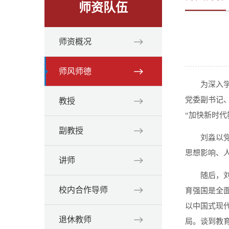
师资队伍
师资概况
师风师德
为深入
党委副书记、
教授
“加快新时代
副教授
刘淼以
思想影响、
讲师
随后，
校内合作导师
育强国是全
以中国式现
退休教师
局。谈到教