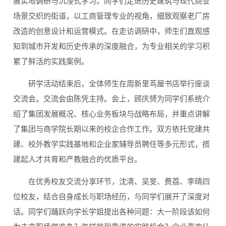
展实地调研与沉浸式学习。同学们走进历史建筑与现代商业
场景交织的街道，以工商管理专业的视角，细致观察老厂房
改造的创意设计和运营模式。在走访调研中，师生们直观感
知到城市开发和历史传承的深度融合，为专业相关的学习积
累了鲜活的实践案例。
研学活动结束后，全体师生在周新里茑屋书店举行座谈
交流会。交流会由陈凭主持。会上，顾庆赟为同学们系统介
绍了集团发展概况、核心业务板块与战略布局，并重点讲解
了集团与商学院长期以来的校企合作工作。双方依托党建共
建、校外教学实践基地和企业家辅导员聘任等多元形式，搭
建起人才共育和产教融合的优质平台。
在优秀校友交流分享环节，沈清、吴旻、费荔、李晴四
位校友，结合自身成长与职场经历，与同学们展开了深度对
话。同学们踊跃向学长学姐提出各种问题：大一阶段该如何