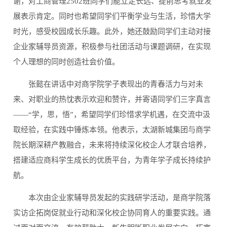
谢，对工商管理2502班同学们能立足长远、提前思考就业发
展表示肯定。同时也希望同学们平衡学业与生活，珍惜大学
时光，感受校园成长乐趣。此外，她还鼓励同学们主动对接
企业家辅导员资源，积极参与社团活动与课题调研，在实现
个人理想的同时创造社会价值。
张懿在讲话中对商学院学子表现出的青春活力与对未
来、对职业的热忱表示欢迎和赞许，并寄语同学们三字真言
——“学，思，悟”，希望同学们珍惜求学机遇，在交流中汲
取经验，在实践中锤炼本领。他表示，太湖新城集团与商学
院长期深耕产教融合，未来将持续深化校企人才联合培养，
搭建适应商科学生成长的优质平台，为青年学子成长持续护
航。
本次由企业家辅导员发起的实践研学活动，是商学院落
实访企拓岗促就业行动和深化校企协同育人的重要实践。通