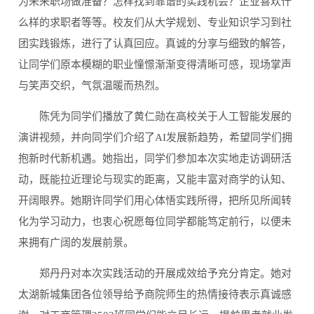
为未来职场做准备？怎样找到靠谱的实践机会？企业喜欢什
么样的求职者等等。校友们从大学规划、专业知识学习到社
团实践锻炼，进行了认真回应。真诚的分享与细致的解答，
让同学们原本模糊的职业憧憬渐渐变得清晰可感，现场掌声
与笑声交织，气氛温暖而热烈。
陈凭为同学们播放了黄仁勋在高校关于人工智能发展的
演讲视频，并向同学们介绍了AI发展新趋势，希望同学们拥
抱新时代新机遇。她指出，同学们参加本次实地走访调研活
动，既能拉近理论与现实的距离，又能丰富对商学的认知、
开阔眼界。她期许同学们用心体悟实践所得，把所见所闻转
化为学习动力，也衷心祝愿每位同学都能笃定前行，以便未
来拥有广阔的发展前景。
郑丹丹对本次实践活动的开展成效给予充分肯定。她对
太湖新城集团各位领导给予商院师生的热情接待表示真诚感