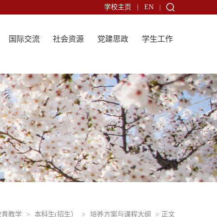
学校主页
|
EN
|
国际交流
社会资源
党建思政
学生工作
教育教学
>
本科生(招生）
>
培养方案与课程大纲
> 正文