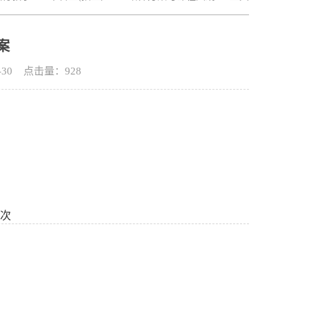
案
-30 点击量：
928
次