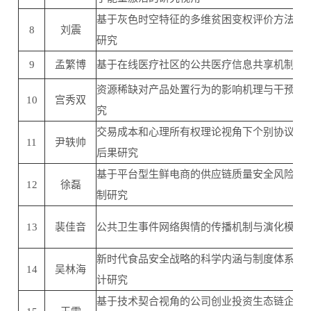
基于灰色时空特征的多维贫困变权评价方法与
8
刘震
研究
9
孟繁博
基于在线医疗社区的公共医疗信息共享机制研
资源稀缺对产品处置行为的影响机理与干预策
10
宫秀双
究
交易成本和心理所有权理论视角下个别协议的
11
尹轶帅
后果研究
基于平台型生鲜电商的供应链质量安全风险治
12
徐磊
制研究
13
裴佳音
公共卫生事件网络舆情的传播机制与演化模式
新时代食品安全战略的科学内涵与制度体系框
14
吴林海
计研究
基于技术契合视角的公司创业投资生态链企业