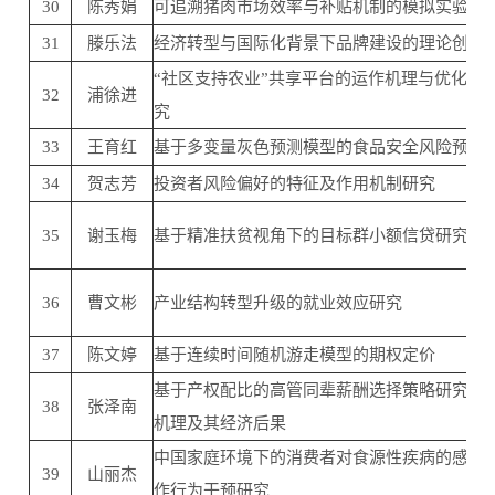
30
陈秀娟
可追溯猪肉市场效率与补贴机制的模拟实验研
31
滕乐法
经济转型与国际化背景下品牌建设的理论创新
“社区支持农业”共享平台的运作机理与优化策
32
浦徐进
究
33
王育红
基于多变量灰色预测模型的食品安全风险预警
34
贺志芳
投资者风险偏好的特征及作用机制研究
35
谢玉梅
基于精准扶贫视角下的目标群小额信贷研究
36
曹文彬
产业结构转型升级的就业效应研究
37
陈文婷
基于连续时间随机游走模型的期权定价
基于产权配比的高管同辈薪酬选择策略研究：
38
张泽南
机理及其经济后果
中国家庭环境下的消费者对食源性疾病的感知
39
山丽杰
作行为干预研究