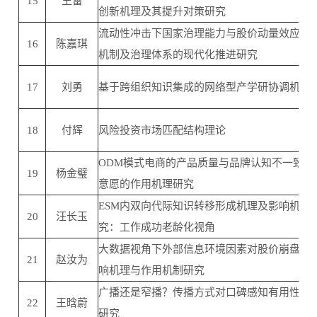
15
王雷
创新机理及其提升对策研究
流动性冲击下国家治理能力与股价动量效应的
16
陈嘉琪
机制及治理体系的现代化推进研究
17
刘勇
基于跨组织知识集成的网络型产学研协调机制
18
付辉
风险投资市场匹配结构理论
ODM模式电商的产品质量与品牌认知不一致对
19
杨金璧
意愿的作用机理研究
ESM内双向代际知识转移形成机理及影响机制
20
汪长玉
究：工作成功老龄化视角
大数据视角下外部信息环境因素对股价崩盘风
21
赵汝为
响机理与作用机制研究
广播还是窄播？传播方式对口碑感知有用性的
22
王晗蔚
研究