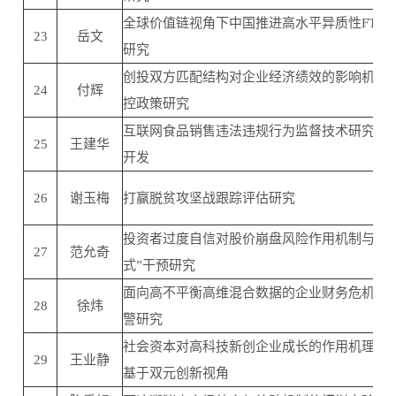
全球价值链视角下中国推进高水平异质性FTA
23
岳文
研究
创投双方匹配结构对企业经济绩效的影响机制
24
付辉
控政策研究
互联网食品销售违法违规行为监督技术研究与
25
王建华
开发
26
谢玉梅
打赢脱贫攻坚战跟踪评估研究
投资者过度自信对股价崩盘风险作用机制与“买
27
范允奇
式”干预研究
面向高不平衡高维混合数据的企业财务危机动
28
徐炜
警研究
社会资本对高科技新创企业成长的作用机理研
29
王业静
基于双元创新视角