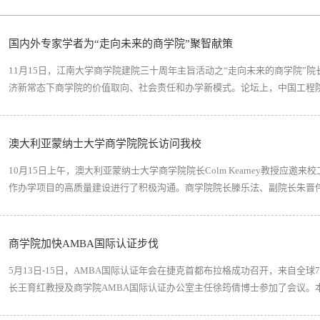
国内外专家学者为“走向未来的商学院”聚智献策
11月15日，江南大学商学院建院三十周年主旨活动之“走向未来的商学院”
济新常态下商学院的价值取向、社会责任和办学新模式。论坛上，中国工程
育部管理科学与工程学科类专业教学指导委员会委员、合肥工业大学管理科
据时代的产业发展思维》主旨报...
澳大利亚蒙纳士大学商学院院长访问我校
10月15日上午，澳大利亚蒙纳士大学商学院院长Colm Kearney教授应邀来校
作办学项目的高质量建设进行了积极沟通。商学院院长滕乐法、副院长朱晋
双方就工商管理（3+1）合作办学项目建设与评估、未来更高层次合作领域
步加强校际间的国际交流与教学科研...
商学院加快AMBA国际认证步伐
5月13日-15日，AMBA国际认证年会在捷克首都布拉格成功召开，来自全
长王育红教授及商学院AMBA国际认证办公室主任徐筠倩博士参加了会议。
学习的发展进程、MBA项目的发展趋势、MBA教学管理与创新、MBA项目