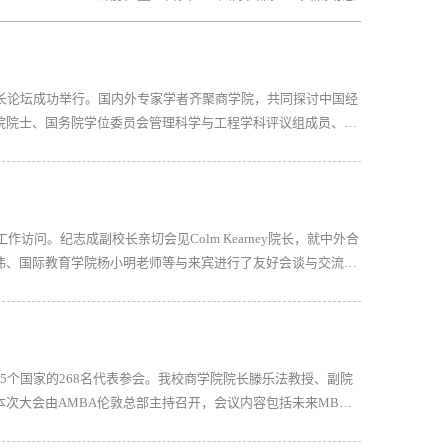
院长论坛成功举行。国内外专家学者齐聚商学院，共同探讨中国经
院院士、国务院学位委员会管理科学与工程学科评议组成员、教
学与工程一级学科博士点首席博导杨善林教授作《互联网与大数
工作访问。纪志成副校长亲切会见Colm Kearney院长，就中外合
伟、国际教育学院杨小明老师等与来宾进行了友好会谈与交流，
拓展等议题进行了充分磋商和沟通，并达成共识，双方希望进一
球75个国家的268名代表参会。我校商学院院长滕乐法教授、副院
本次大会由AMBA伦敦总部主持召开，会议内容包括未来MBA
国际合作、AMBA国际认证流程、商学院间的国际合作交流等。