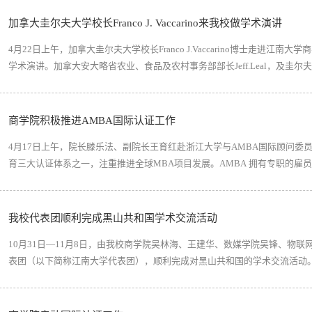
会议还发布了目前世界各地AMBA国际认证商学院的发展...
加拿大圭尔夫大学校长Franco J. Vaccarino来我校做学术演讲
4月22日上午，加拿大圭尔夫大学校长Franco J.Vaccarino博士走进江南大学商学院
学术演讲。加拿大安大略省农业、食品及农村事务部部长Jeff.Leal，及
嘉宾出席活动。江南大学副校长徐岩主持活动。演讲开始前，加拿大安大略省农业
来到江南大学，同时十分期...
商学院积极推进AMBA国际认证工作
4月17日上午，院长滕乐法、副院长王育红赴浙江大学与AMBA国际顾问委
育三大认证体系之一，注重推进全球MBA项目发展。AMBA 拥有专职的雇员
世界一流公司网络，时刻关注全球市场对于MBA最新需求。王重鸣教授从
AMBA认证流程。滕乐法院长就我院教学工作、学生...
我校代表团顺利完成黑山共和国学术交流活动
10月31日—11月8日，由我校商学院吴林海、王建华、数媒学院吴锋、物
表团（以下简称江南大学代表团），顺利完成对黑山共和国的学术交流活动
术合作委员会十四届例会议定书》，推进《以合作提升竞争力：中黑两国农
中黑两国科技部批准，并应黑山大学...