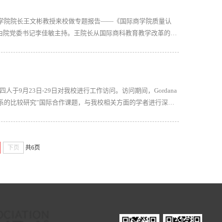
理学院院长王文彬教授来校做专题报告——《国际商学院质量认
由院党委书记李佳敏主持。王院长从国际商科教育教学改革的趋
的意义和不可替代的作用；介绍了AACSB、EQUIS 、
行四人于9月23日-29日对我校进行工作访问。访问期间，Gordana
播体系的比较研究”国际合作课题，与我校相关方面的学者进行深入
工作会谈，达成共同合作的意向。Gordana Djurovic
下页
共6页