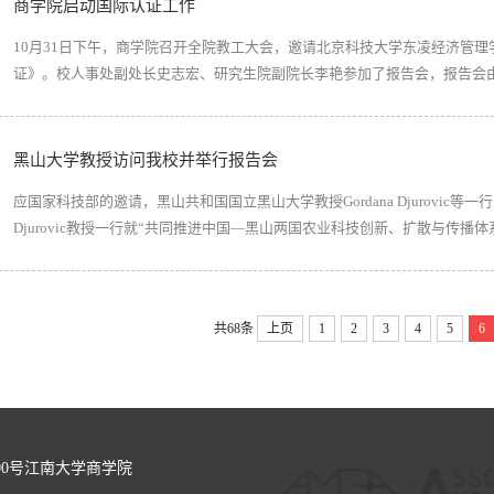
商学院启动国际认证工作
10月31日下午，商学院召开全院教工大会，邀请北京科技大学东凌经济管
证》。校人事处副处长史志宏、研究生院副院长李艳参加了报告会，报告会
势着眼，针对我国商科教育、商学院发展的现状，阐述了国际认证对于商学院发展
AMBA等三大国际商科质量认证的基本情况及...
黑山大学教授访问我校并举行报告会
应国家科技部的邀请，黑山共和国国立黑山大学教授Gordana Djurovic等一
Djurovic教授一行就“共同推进中国—黑山两国农业科技创新、扩散与传
讨论，并访问考察了江苏省食品安全研究基地，就加强农业科技创新与农产品安全举行
教授现为欧盟经济一体化研究...
共68条
上页
1
2
3
4
5
6
00号江南大学商学院