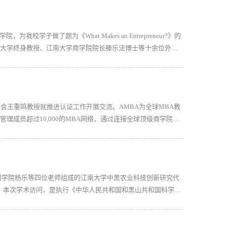
，为我校学子做了题为《What Makes an Entrepreneur?》的
圭尔夫大学终身教授、江南大学商学院院长滕乐法博士等十余位外籍
、食品及农村事务部部长Jeff.Leal致辞。他表示非常荣幸
员会王重鸣教授就推进认证工作开展交流。AMBA为全球MBA教
管理成员超过10,000的MBA网络，通过连接全球顶级商学院及
项目初步讨论、自我审查、初步评估、实地调查等方面详细介绍
联网学院杨乐等四位老师组成的江南大学中黑农业科技创新研究代
。本次学术访问，是执行《中华人民共和国和黑山共和国科学技
业科技创新、扩散与传播体系比较研究》国际科技合作项目，经